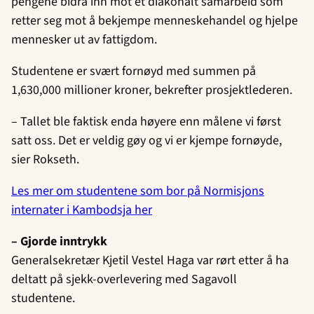
pengene bidra inn mot et diakonalt samarbeid som
retter seg mot å bekjempe menneskehandel og hjelpe
mennesker ut av fattigdom.
Studentene er svært fornøyd med summen på
1,630,000 millioner kroner, bekrefter prosjektlederen.
– Tallet ble faktisk enda høyere enn målene vi først
satt oss. Det er veldig gøy og vi er kjempe fornøyde,
sier Rokseth.
Les mer om studentene som bor på Normisjons
internater i Kambodsja her
– Gjorde inntrykk
Generalsekretær Kjetil Vestel Haga var rørt etter å ha
deltatt på sjekk-overlevering med Sagavoll
studentene.