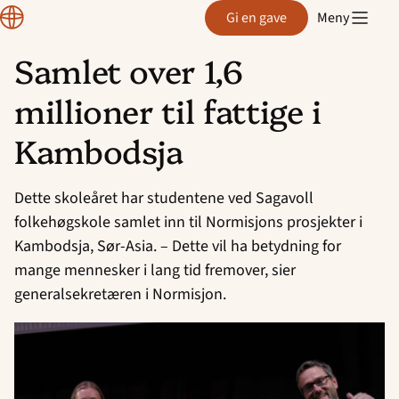
Normisjon
Gi en gave
Meny
Samlet over 1,6
Hopp
millioner til fattige i
til
innhold
Kambodsja
Dette skoleåret har studentene ved Sagavoll
folkehøgskole samlet inn til Normisjons prosjekter i
Kambodsja, Sør-Asia. – Dette vil ha betydning for
mange mennesker i lang tid fremover, sier
generalsekretæren i Normisjon.