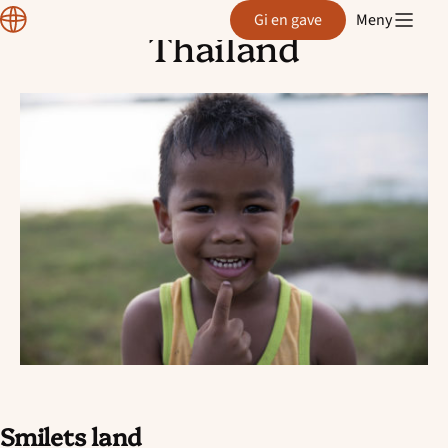
Normisjon
Gi en gave
Meny
Thailand
Hopp
til
innhold
Smilets land