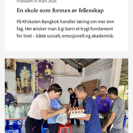
Publisert: 9. mars 2026
En skole som formes av fellesskap
På KFskolen Bangkok handler læring om mer enn
fag. Her ønsker man å gi barn et trygt fundament
for livet – både sosialt, emosjonelt og akademisk.
Read
article
"
<strong>Livsviktig
hjelp
kommer
frem</strong>"