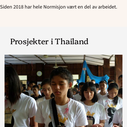
Siden 2018 har hele Normisjon vært en del av arbeidet.
Prosjekter i Thailand
Read
article
"Misjonale
kirker
i
Thailand"