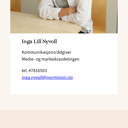
Inga Lill Nyvoll
Kommunikasjonsrådgiver
Medie- og markedsavdelingen
tel.
47816503
inga.nyvoll@normisjon.no