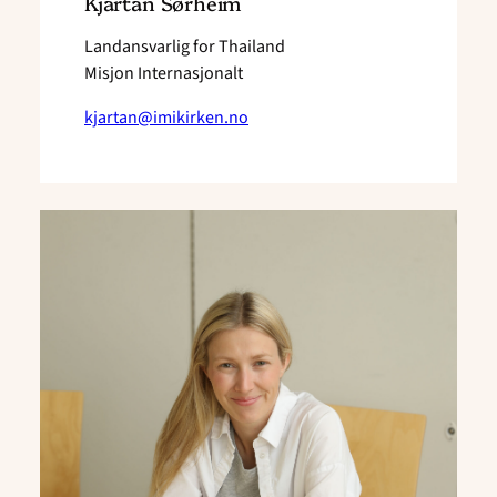
Kjartan Sørheim
Landansvarlig for Thailand
Misjon Internasjonalt
kjartan@imikirken.no