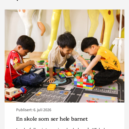
Read
article
"En
skole
som
ser
hele
barnet"
Publisert: 6. juli 2026
En skole som ser hele barnet