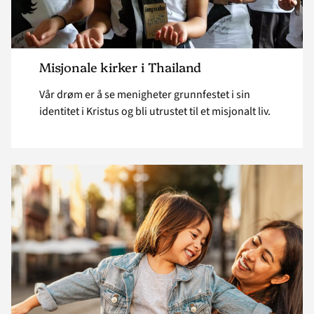
Misjonale kirker i Thailand
Vår drøm er å se menigheter grunnfestet i sin
identitet i Kristus og bli utrustet til et misjonalt liv.
Read
article
"Trygg
barndom
i
Thailand"