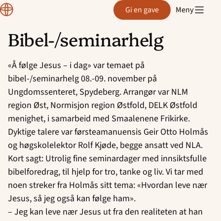
Region
Gi en gave
Meny
Østfold
Bibel-/seminarhelg
Hopp
til
«Å følge Jesus – i dag» var temaet på
innhold
bibel-/seminarhelg 08.-09. november på
Ungdomssenteret, Spydeberg. Arrangør var NLM
region Øst, Normisjon region Østfold, DELK Østfold
menighet, i samarbeid med Smaalenene Frikirke.
Dyktige talere var førsteamanuensis Geir Otto Holmås
og høgskolelektor Rolf Kjøde, begge ansatt ved NLA.
Kort sagt: Utrolig fine seminardager med innsiktsfulle
bibelforedrag, til hjelp for tro, tanke og liv. Vi tar med
noen streker fra Holmås sitt tema: «Hvordan leve nær
Jesus, så jeg også kan følge ham».
– Jeg kan leve nær Jesus ut fra den realiteten at han