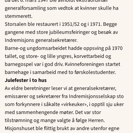
da det 6. mars 1947 ble avholdt ekstraordinær
generalforsamling som vedtok at kvinner skulle ha
stemmerett.
Storsalen ble restaurert i 1951/52 og i 1971. Begge
gangene med store jubileumsfeiringer og besøk av
Indremisjons generalsekretærer.
Barne-og ungdomsarbeidet hadde oppsving på 1970
tallet, og store- og lille yngres, korvettarbeid og
barnegospel var i god driv. Kvinneforeningen startet
barnehage i samarbeid med to førskolestudenter.
Julefester i to hus
Av eldre beretninger leser vi at generalsekretærer,
emissærer og sekretærer fra Indremisjonsselskap sto
som forkynnere i såkalte «virkeuker», i opptil sju uker
med sammenhengende møter. Det var stor
tilstrømning og mange valgte å følge Herren.
Misjonshuset ble flittig brukt av andre utenfor egne