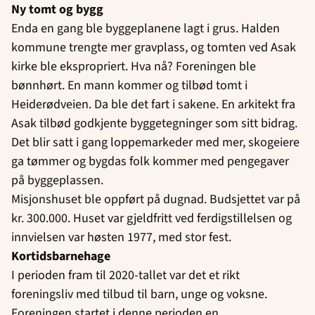
Ny tomt og bygg
Enda en gang ble byggeplanene lagt i grus. Halden
kommune trengte mer gravplass, og tomten ved Asak
kirke ble ekspropriert. Hva nå? Foreningen ble
bønnhørt. En mann kommer og tilbød tomt i
Heiderødveien. Da ble det fart i sakene. En arkitekt fra
Asak tilbød godkjente byggetegninger som sitt bidrag.
Det blir satt i gang loppemarkeder med mer, skogeiere
ga tømmer og bygdas folk kommer med pengegaver
på byggeplassen.
Misjonshuset ble oppført på dugnad. Budsjettet var på
kr. 300.000. Huset var gjeldfritt ved ferdigstillelsen og
innvielsen var høsten 1977, med stor fest.
Kortidsbarnehage
I perioden fram til 2020-tallet var det et rikt
foreningsliv med tilbud til barn, unge og voksne.
Foreningen startet i denne perioden en