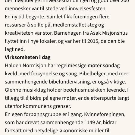
den høytidelige innvielseshandlingen og godt over 200
mennesker var til stede ved innvielsesfesten.
En ny tid begynte. Samlet fikk foreningen flere
ressurser å spille på, medlemstallet steg og
kreativiteten var stor. Barnehagen fra Asak Misjonshus
flyttet inn i nye lokaler, og var her til 2015, da den ble
lagt ned.
Virksomheten i dag
Halden Normisjon har regelmessige møter søndag
kveld, med forkynnelse og sang. Bibelhelger, med mer
sammenhengende bibelundervisning, er også viktige.
Glenne musikklag holder bedehusmusikken levende. I
tillegg til å bidra på egne møter, er de etterspurte langt
utenfor kommunens grenser.
En egen forbønnsgruppe er i gang. Kvinneforeningen,
som har drevet sammenhengende i 149 år, bidrar
fortsatt med betydelige økonomiske midler til