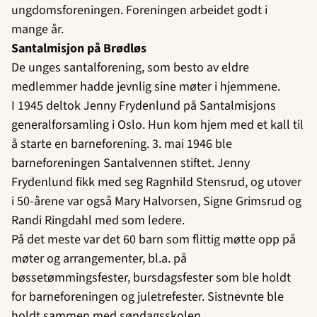
ungdomsforeningen. Foreningen arbeidet godt i
mange år.
Santalmisjon på Brødløs
De unges santalforening, som besto av eldre
medlemmer hadde jevnlig sine møter i hjemmene.
I 1945 deltok Jenny Frydenlund på Santalmisjons
generalforsamling i Oslo. Hun kom hjem med et kall til
å starte en barneforening. 3. mai 1946 ble
barneforeningen Santalvennen stiftet. Jenny
Frydenlund fikk med seg Ragnhild Stensrud, og utover
i 50-årene var også Mary Halvorsen, Signe Grimsrud og
Randi Ringdahl med som ledere.
På det meste var det 60 barn som flittig møtte opp på
møter og arrangementer, bl.a. på
bøssetømmingsfester, bursdagsfester som ble holdt
for barneforeningen og juletrefester. Sistnevnte ble
holdt sammen med søndagsskolen.