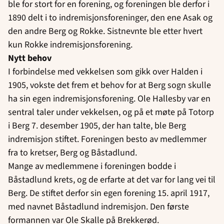
ble for stort for en forening, og foreningen ble derfor i
1890 delt i to indremisjonsforeninger, den ene Asak og
den andre Berg og Rokke. Sistnevnte ble etter hvert
kun Rokke indremisjonsforening.
Nytt behov
I forbindelse med vekkelsen som gikk over Halden i
1905, vokste det frem et behov for at Berg sogn skulle
ha sin egen indremisjonsforening. Ole Hallesby var en
sentral taler under vekkelsen, og på et møte på Totorp
i Berg 7. desember 1905, der han talte, ble Berg
indremisjon stiftet. Foreningen besto av medlemmer
fra to kretser, Berg og Båstadlund.
Mange av medlemmene i foreningen bodde i
Båstadlund krets, og de erfarte at det var
for lang vei til
Berg. De stiftet derfor sin egen forening 15. april 1917,
med navnet Båstadlund indremisjon. Den første
formannen var Ole Skalle på Brekkerød.