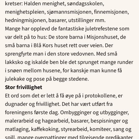
kretser: Halden menighet, søndagsskolen,
menighetspleien, sjømannsmisjonen, finnemisjonen,
hedningmisjonen, basarer, utstillinger mm.
Mange har opplevd de fantastiske juletrefestene som
var delt på to hus: De store barna i Misjonshuset, de
små barna i Blå Kors huset rett over veien. Der
sprengfyrte man i den store vedovnen. Med små
lakksko og iskalde ben ble det sprunget mange runder
i snøen mellom husene, for kanskje man kunne få
julekake og pose på begge stedene.
Stor frivillighet
Et ord som det er lett å få øye på i protokollene, er
dugnader og frivillighet. Det har vært utført fra
foreningens første dag. Ombygginger og utbygginger,
malerarbeid og hagearbeid, basarer, bespisninger og
matlaging, kaffekoking, styrearbeid, komiteer, sang og
spill, mange overnattinger med tilreisende predikanter