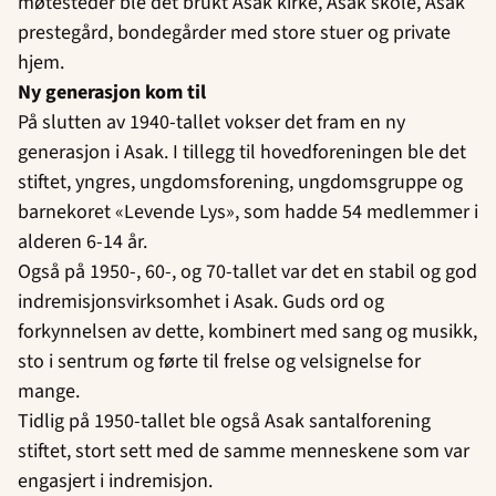
møtesteder ble det brukt Asak kirke, Asak skole, Asak
prestegård, bondegårder med store stuer og private
hjem.
Ny generasjon kom til
På slutten av 1940-tallet vokser det fram en ny
generasjon i Asak. I tillegg til hovedforeningen ble det
stiftet, yngres, ungdomsforening, ungdomsgruppe og
barnekoret «Levende Lys», som hadde 54 medlemmer i
alderen 6-14 år.
Også på 1950-, 60-, og 70-tallet var det en stabil og god
indremisjonsvirksomhet i Asak. Guds ord og
forkynnelsen av dette, kombinert med sang og musikk,
sto i sentrum og førte til frelse og velsignelse for
mange.
Tidlig på 1950-tallet ble også Asak santalforening
stiftet, stort sett med de samme menneskene som var
engasjert i indremisjon.