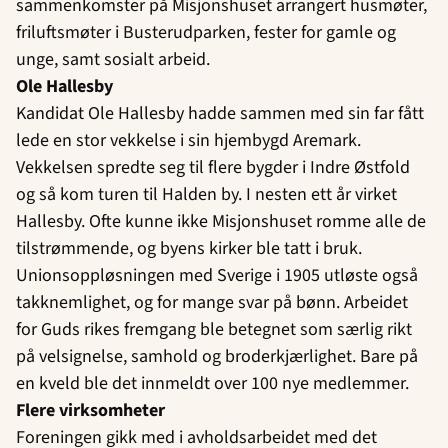
sammenkomster på Misjonshuset arrangert husmøter,
friluftsmøter i Busterudparken, fester for gamle og
unge, samt sosialt arbeid.
Ole Hallesby
Kandidat Ole Hallesby hadde sammen med sin far fått
lede en stor vekkelse i sin hjembygd Aremark.
Vekkelsen spredte seg til flere bygder i Indre Østfold
og så kom turen til Halden by. I nesten ett år virket
Hallesby. Ofte kunne ikke Misjonshuset romme alle de
tilstrømmende, og byens kirker ble tatt i bruk.
Unionsoppløsningen med Sverige i 1905 utløste også
takknemlighet, og for mange svar på bønn. Arbeidet
for Guds rikes fremgang ble betegnet som særlig rikt
på velsignelse, samhold og broderkjærlighet. Bare på
en kveld ble det innmeldt over 100 nye medlemmer.
Flere virksomheter
Foreningen gikk med i avholdsarbeidet med det