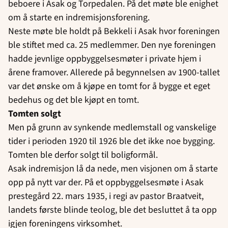
beboere i Asak og Torpedalen. På det møte ble enighet
om å starte en indremisjonsforening.
Neste møte ble holdt på Bekkeli i Asak hvor foreningen
ble stiftet med ca. 25 medlemmer. Den nye foreningen
hadde jevnlige oppbyggelsesmøter i private hjem i
årene framover. Allerede på begynnelsen av 1900-tallet
var det ønske om å kjøpe en tomt for å bygge et eget
bedehus og det ble kjøpt en tomt.
Tomten solgt
Men på grunn av synkende medlemstall og vanskelige
tider i perioden 1920 til 1926 ble det ikke noe bygging.
Tomten ble derfor solgt til boligformål.
Asak indremisjon lå da nede, men visjonen om å starte
opp på nytt var der. På et oppbyggelsesmøte i Asak
prestegård 22. mars 1935, i regi av pastor Braatveit,
landets første blinde teolog, ble det besluttet å ta opp
igjen foreningens virksomhet.