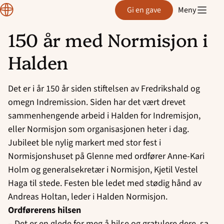
Region
Gi en gave
Meny
Østfold
150 år med Normisjon i
Hopp
Halden
til
innhold
Det er i år 150 år siden stiftelsen av Fredrikshald og
omegn Indremission. Siden har det vært drevet
sammenhengende arbeid i Halden for Indremisjon,
eller Normisjon som organisasjonen heter i dag.
Jubileet ble nylig markert med stor fest i
Normisjonshuset på Glenne med ordfører Anne-Kari
Holm og generalsekretær i Normisjon, Kjetil Vestel
Haga til stede. Festen ble ledet med stødig hånd av
Andreas Holtan, leder i Halden Normisjon.
Ordførerens hilsen
– Det er en glede for meg å hilse og gratulere dere, sa