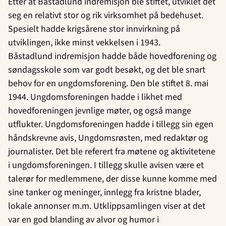
Etter at Båstadlund indremisjon ble stiftet, utviklet det
seg en relativt stor og rik virksomhet på bedehuset.
Spesielt hadde krigsårene stor innvirkning på
utviklingen, ikke minst vekkelsen i 1943.
Båstadlund indremisjon hadde både hovedforening og
søndagsskole som var godt besøkt, og det ble snart
behov for en ungdomsforening. Den ble stiftet 8. mai
1944. Ungdomsforeningen hadde i likhet med
hovedforeningen jevnlige møter, og også mange
utflukter. Ungdomsforeningen hadde i tillegg sin egen
håndskrevne avis, Ungdomsrøsten, med redaktør og
journalister. Det ble referert fra møtene og aktivitetene
i ungdomsforeningen. I tillegg skulle avisen være et
talerør for medlemmene, der disse kunne komme med
sine tanker og meninger, innlegg fra kristne blader,
lokale annonser m.m. Utklippsamlingen viser at det
var en god blanding av alvor og humor i