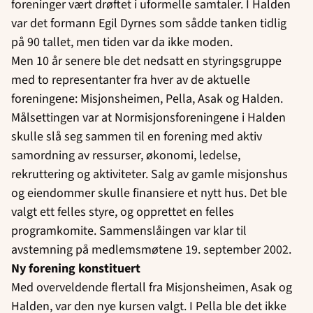
foreninger vært drøftet i uformelle samtaler. I Halden
var det formann Egil Dyrnes som sådde tanken tidlig
på 90 tallet, men tiden var da ikke moden.
Men 10 år senere ble det nedsatt en styringsgruppe
med to representanter fra hver av de aktuelle
foreningene: Misjonsheimen, Pella, Asak og Halden.
Målsettingen var at Normisjonsforeningene i Halden
skulle slå seg sammen til en forening med aktiv
samordning av ressurser, økonomi, ledelse,
rekruttering og aktiviteter. Salg av gamle misjonshus
og eiendommer skulle finansiere et nytt hus. Det ble
valgt ett felles styre, og opprettet en felles
programkomite. Sammenslåingen var klar til
avstemning på medlemsmøtene 19. september 2002.
Ny forening konstituert
Med overveldende flertall fra Misjonsheimen, Asak og
Halden, var den nye kursen valgt. I Pella ble det ikke