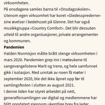
virksomheten.
På onsdagene samles barna til «Onsdagsskolen».
Utenom egen virksomhet har koret «Gledessprederne»
sine øvelser i bedehuset på Glenne. Det har også
musikkgruppa «Country Comfort». Det blir dessuten
utleid til andre organisasjoner, private arrangementer
og kommunen.
Pandemien
Halden Normisjon måtte brått stenge virksomheten i
mars 2020. Pandemien grep inn i møteukene til
sangevangelistene Marit og Irene, og hele samfunnet
gikk i isolasjon. Med unntak av noen få møter i
september 2020, ble det ikke åpnet opp før til
samlingsfesten i slutten av august 2021.
I denne tiden har styret arbeidet på nett,
generalforsamlingen var digital og medlemmene har
blitt oppdatert gjennom ukentlige brev fra leder