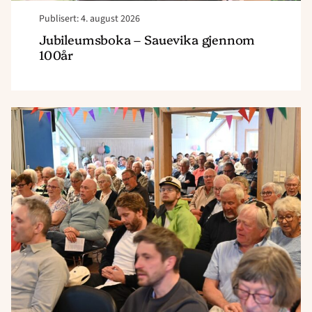
Publisert: 4. august 2026
Jubileumsboka – Sauevika gjennom
100år
Read
article
"Jubileumsfest
på
Sauevika!"