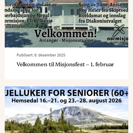
februar"
Publisert: 8. desember 2025
Velkommen til Misjonsfest – 1. februar
Read
article
"Bli
med
på
fjelluker
for