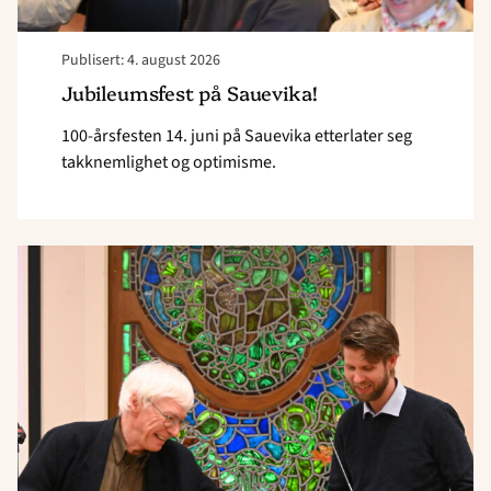
Publisert: 4. august 2026
Jubileumsfest på Sauevika!
100-årsfesten 14. juni på Sauevika etterlater seg
takknemlighet og optimisme.
Read
article
"–
Skapes
ikke
i
isolasjon"