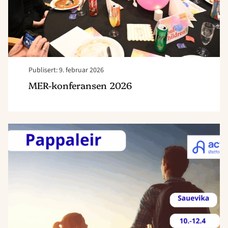
Publisert: 9. februar 2026
MER-konferansen 2026
Read
article
"Tid
for
å
melde
seg
på
til