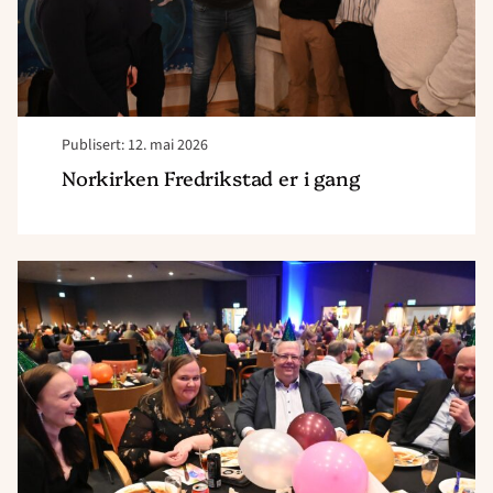
Publisert: 12. mai 2026
Norkirken Fredrikstad er i gang
Read
article
"Mye
på
MER"