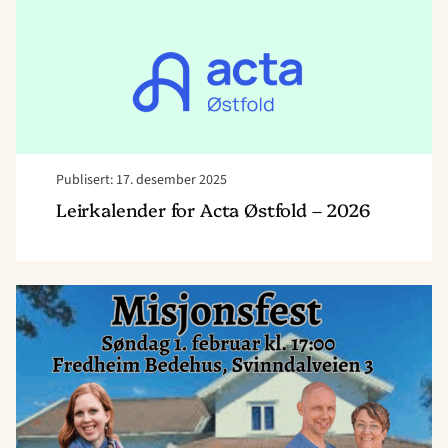
2026"
Publisert: 17. desember 2025
Leirkalender for Acta Østfold – 2026
Read
article
"Velkommen
til
Misjonsfest
–
1.