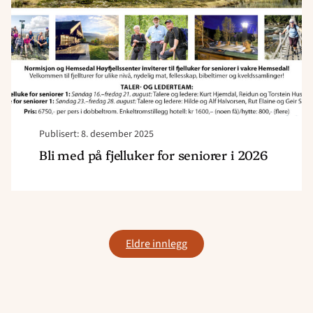
seniorer
i
2026"
Publisert: 8. desember 2025
Bli med på fjelluker for seniorer i 2026
Innleggnavigasjon
Eldre innlegg