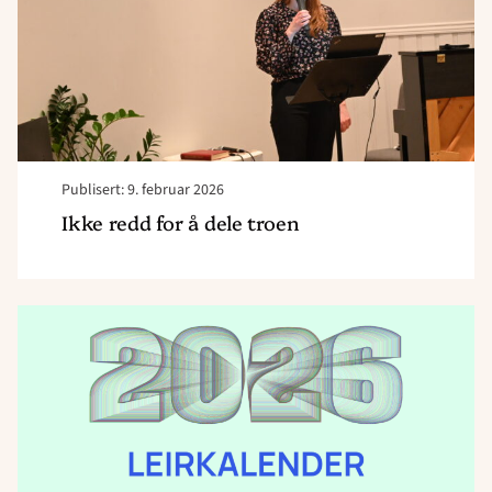
troen"
Publisert: 9. februar 2026
Ikke redd for å dele troen
Read
article
"Leirkalender
for
Acta
Østfold
–