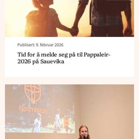
Pappaleir-
2026
på
Sauevika"
Publisert: 9. februar 2026
Tid for å melde seg på til Pappaleir-
2026 på Sauevika
Read
article
"Ikke
redd
for
å
dele