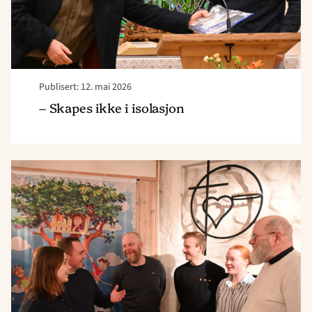
Publisert: 12. mai 2026
– Skapes ikke i isolasjon
Read
article
"Norkirken
Fredrikstad
er
i
gang"