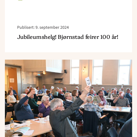
Publisert: 9. september 2024
Jubileumshelg! Bjørnstad feirer 100 år!
Read
article
"PULS
i
årsmøtet
i
Normisjon
2024"