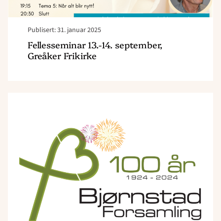
Publisert: 31. januar 2025
Fellesseminar 13.-14. september,
Greåker Frikirke
Read
article
"Jubileumshelg!
Bjørnstad
feirer
100
år!"