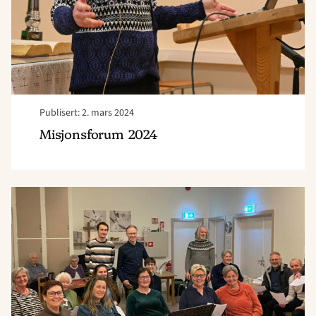
Publisert: 2. mars 2024
Misjonsforum 2024
Read
article
"Kor
for
dagen"