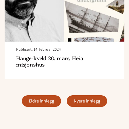
misjonshus"
Publisert: 14. februar 2024
Hauge-kveld 20. mars, Heia
misjonshus
Innleggnavigasjon
Eldre innlegg
Nyere innlegg