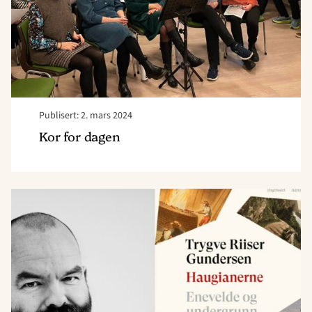
Publisert: 2. mars 2024
Kor for dagen
Read
article
"Hauge-
kveld
20.
mars,
Heia