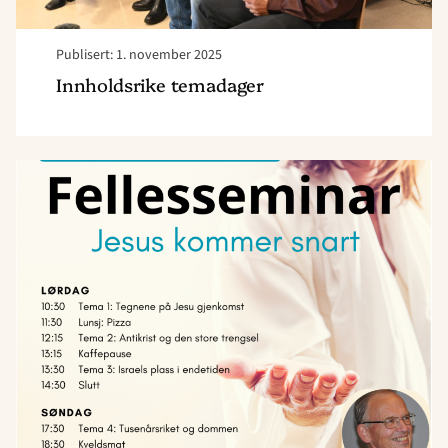
Publisert: 1. november 2025
Innholdsrike temadager
Read
article
"Fellesseminar
13.-14.
september,
Greåker
Frikirke"