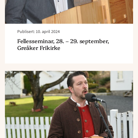
Publisert: 10. april 2024
Fellesseminar, 28. – 29. september,
Greåker Frikirke
Read
article
"Hans
Nielsen
Hauge,
Det
brenner
en
ild,