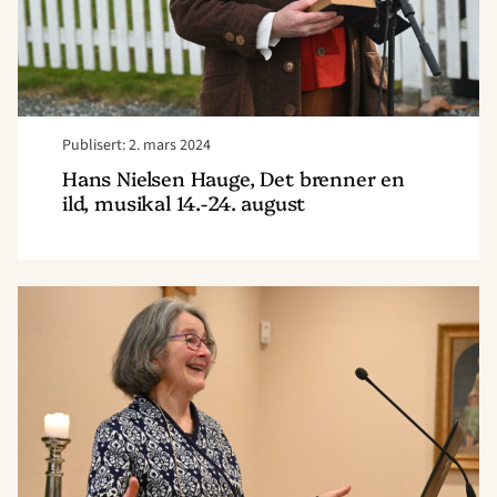
musikal
14.-24.
august"
Publisert: 2. mars 2024
Hans Nielsen Hauge, Det brenner en
ild, musikal 14.-24. august
Read
article
"Misjonsforum
2024"