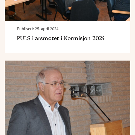
Publisert: 25. april 2024
PULS i årsmøtet i Normisjon 2024
Read
article
"Fellesseminar,
28.
–
29.
september,
Greåker
Frikirke"