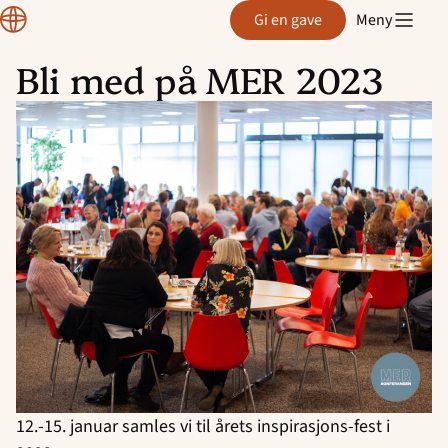
Normisjon
Gi en gave
Meny
Bli med på MER 2023
Hopp
til
innhold
12.-15. januar samles vi til årets inspirasjons-fest i