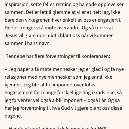
inspirasjon, sette felles retning og ha gode opplevelser
sammen. Det er lett å glemme at vi er et helt lag, ikke
bare den virkegrenen hver enkelt av oss er engasjert i.
Derfor trenger vi å møte hverandre. Og så tror vi at
Jesus vil gjøre noe midt i blant oss når vi kommer
sammen i hans navn.
Tennebø har flere forventninger til konferansen:
– Jeg håper å få møte mennesker jeg er glad i og få nye
relasjoner med nye mennesker som jeg ennå ikke
kjenner. Jeg blir alltid imponert over folks
engasjement for mange forskjellige ting i Guds rike, så
jeg forventer vel også å bli imponert – også i år. Og så
har jeg forventning til hva Gud vil gjøre blant oss disse
dagene.
– Har du et godt minne å dele med oss fra MER