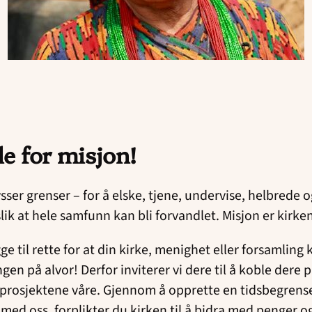
le for misjon!
ysser grenser – for å elske, tjene, undervise, helbrede o
ik at hele samfunn kan bli forvandlet. Misjon er kirke
ge til rette for at din kirke, menighet eller forsamling 
gen på alvor! Derfor inviterer vi dere til å koble dere 
nsprosjektene våre. Gjennom å opprette en tidsbegrens
med oss, forplikter du kirken til å bidra med penger o