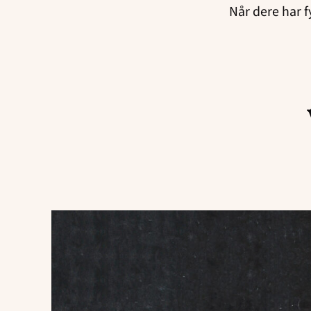
Når dere har f
Read
article
"Håp
gjennom
utdanning"