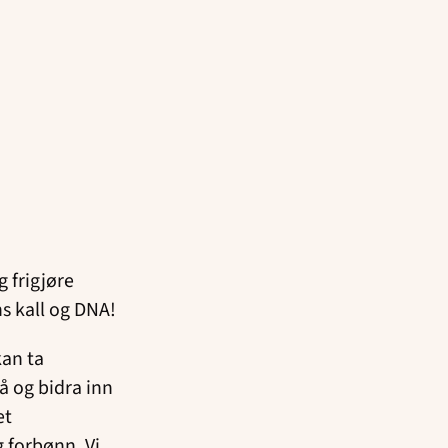
g frigjøre
ns kall og DNA!
kan ta
på og bidra inn
et
g forbønn. Vi