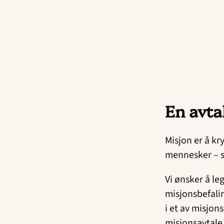
En avta
Misjon er å kr
mennesker – sl
Vi ønsker å leg
misjonsbefalin
i et av misjo
misjonsavtale 