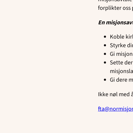
forplikter oss
En misjonsavt
Koble kir
Styrke d
Gi misjon
Sette der
misjonsl
Gi dere m
Ikke nøl med 
fta@normisjo