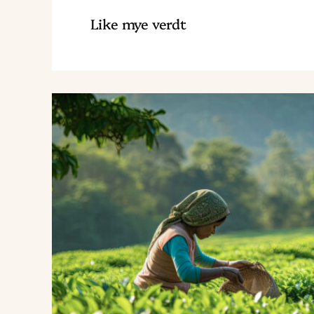
Like mye verdt
Read
article
"Bærekrafti
fremtid"