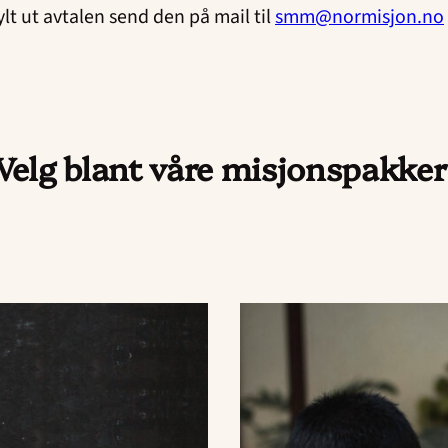
ylt ut avtalen send den på mail til
smm@normisjon.no
Velg blant våre misjonspakker