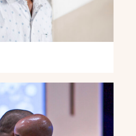
Read
article
"Misjonale
kirker"