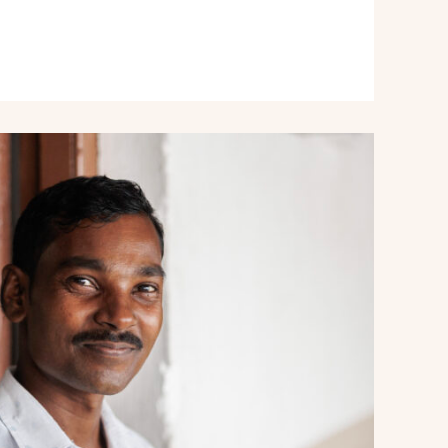
Read
article
"Pionermisjon"