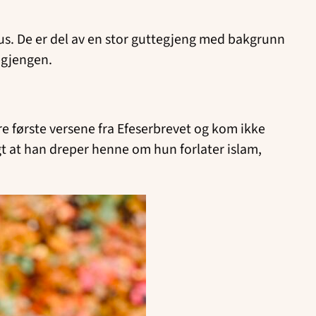
s. De er del av en stor guttegjeng med bak­grunn
tegjengen.
ire første versene fra Efeserbrevet og kom ikke
gt at han dreper henne om hun forlater islam,