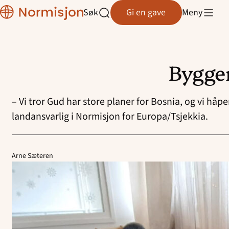
Normisjon
Søk
Gi en gave
Meny
Normisjon Telemark
Åpne
søk
Normisjon Trøndelag
Bygger
Normisjon Vestfold/Buskerud
Hopp
til
Normisjon Øst
– Vi tror Gud har store planer for Bosnia, og vi håpe
innhold
landansvarlig i Normisjon for Europa/Tsjekkia.
Normisjon Østfold
Arne Sæteren