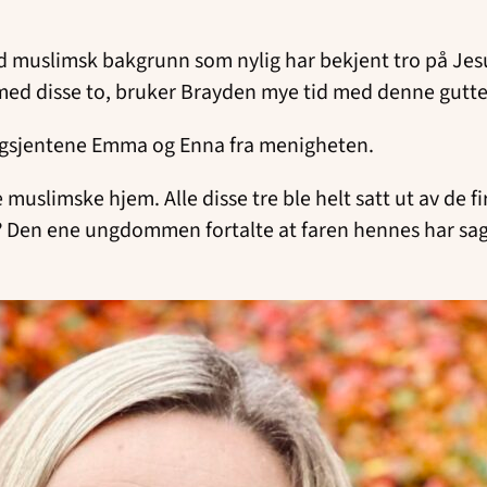
d muslimsk bakgrunn som nylig har bekjent tro på Jesu
dier med disse to, bruker Brayden mye tid med denne gut
ngsjentene Emma og Enna fra menigheten.
uslimske hjem. Alle disse tre ble helt satt ut av de f
ed!? Den ene ungdommen fortalte at faren hennes har sa