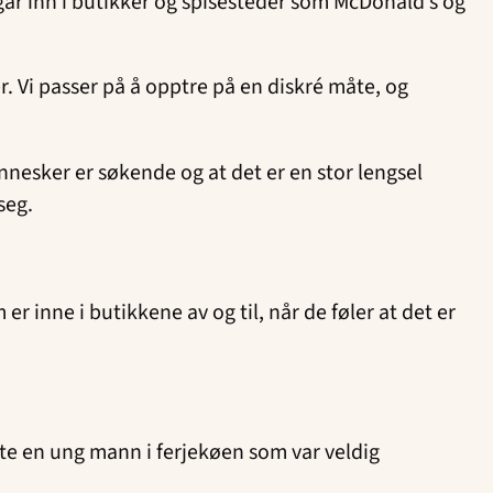
går inn i butikker og spisesteder som McDonald’s og
r. Vi passer på å opptre på en diskré måte, og
ennesker er søkende og at det er en stor lengsel
 seg.
 inne i butikkene av og til, når de føler at det er
tte en ung mann i ferjekøen som var veldig