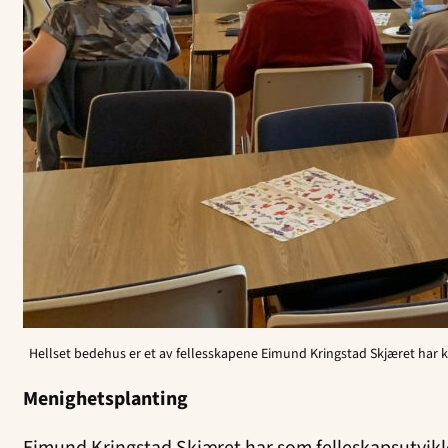
Hellset bedehus er et av fellesskapene Eimund Kringstad Skjæret har 
Menighetsplanting
Eimund Kringstad Skjæret har som felleskapsutvikle