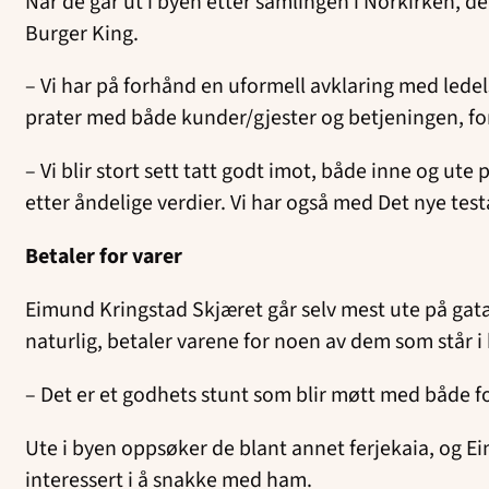
Når de går ut i byen etter samlingen i Norkirken, d
Burger King.
– Vi har på forhånd en uformell avklaring med ledel
prater med både kunder/gjester og betjeningen, for
– Vi blir stort sett tatt godt imot, både inne og ut
etter åndelige verdier. Vi har også med Det nye tes
Betaler for varer
Eimund Kringstad Skjæret går selv mest ute på gata 
naturlig, betaler varene for noen av dem som står 
– Det er et godhets stunt som blir møtt med både fo
Ute i byen oppsøker de blant annet ferjekaia, og Ei
interessert i å snakke med ham.