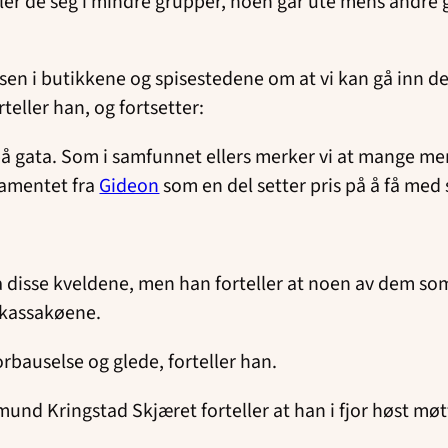
eler de seg i mindre grupper, noen går ute mens andre 
sen i butikkene og spisestedene om at vi kan gå inn de
teller han, og fortsetter:
e på gata. Som i samfunnet ellers merker vi at mange m
tamentet fra
Gideon
som en del setter pris på å få med
disse kveldene, men han forteller at noen av dem som er
i kassakøene.
rbauselse og glede, forteller han.
mund Kringstad Skjæret forteller at han i fjor høst mø