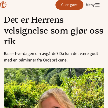
Normisjon
Gi en gave
Meny
Det er Herrens
Hopp
velsignelse som gjør oss
til
innhold
rik
Raser hverdagen din avgårde? Da kan det være godt
med en påminner fra Ordspråkene.