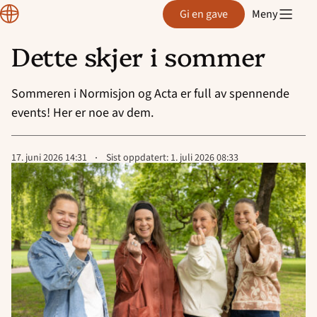
Normisjon
Gi en gave
Meny
Dette skjer i sommer
Hopp
til
Sommeren i Normisjon og Acta er full av spennende
innhold
events! Her er noe av dem.
Lagt
17. juni 2026 14:31
Sist oppdatert:
1. juli 2026 08:33
ut
på