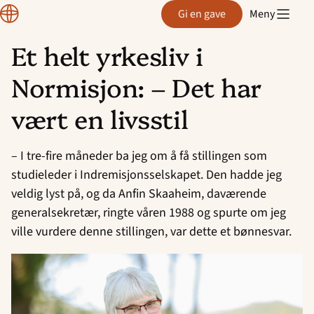
Normisjon
Gi en gave
Meny
Et helt yrkesliv i
Hopp
Normisjon: – Det har
til
innhold
vært en livsstil
– I tre-fire måneder ba jeg om å få stillingen som
studieleder i Indremisjonsselskapet. Den hadde jeg
veldig lyst på, og da Anfin Skaaheim, daværende
generalsekretær, ringte våren 1988 og spurte om jeg
ville vurdere denne stillingen, var dette et bønnesvar.