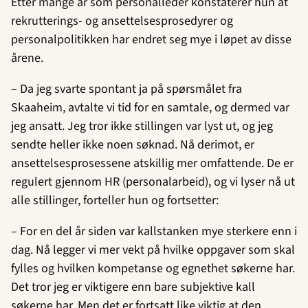
Etter mange år som personalleder konstaterer hun at
rekrutterings- og ansettelsesprosedyrer og
personalpolitikken har endret seg mye i løpet av disse
årene.
– Da jeg svarte spontant ja på spørsmålet fra
Skaaheim, avtalte vi tid for en samtale, og dermed var
jeg ansatt. Jeg tror ikke stillingen var lyst ut, og jeg
sendte heller ikke noen søknad. Nå derimot, er
ansettelsesprosessene atskillig mer omfattende. De er
regulert gjennom HR (personalarbeid), og vi lyser nå ut
alle stillinger, forteller hun og fortsetter:
– For en del år siden var kallstanken mye sterkere enn i
dag. Nå legger vi mer vekt på hvilke oppgaver som skal
fylles og hvilken kompetanse og egnethet søkerne har.
Det tror jeg er viktigere enn bare subjektive kall
søkerne har. Men det er fortsatt like viktig at den