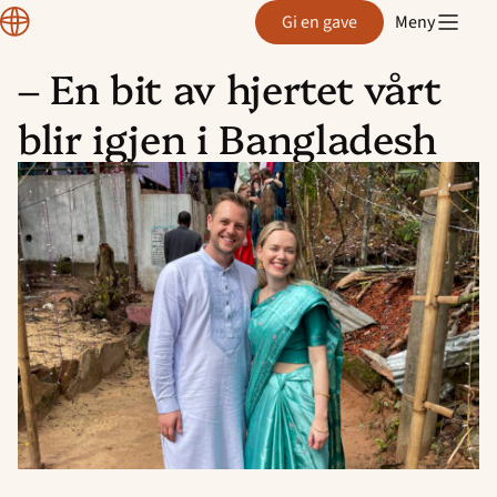
Normisjon
Gi en gave
Meny
– En bit av hjertet vårt
Hopp
blir igjen i Bangladesh
til
innhold