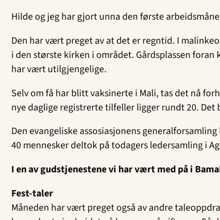
Hilde og jeg har gjort unna den første arbeidsmåned
Den har vært preget av at det er regntid. I malink
i den største kirken i området. Gårdsplassen foran 
har vært utilgjengelige.
Selv om få har blitt vaksinerte i Mali, tas det nå for
nye daglige registrerte tilfeller ligger rundt 20. De
Den evangeliske assosiasjonens generalforsamling l
40 mennesker deltok på todagers ledersamling i Ag
I en av gudstjenestene vi har vært med på i Bamak
Fest-taler
Måneden har vært preget også av andre taleoppdrag e