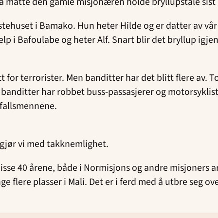
da måtte den gamle misjonæren holde bryllupstale sist 
estehuset i Bamako. Hun heter Hilde og er datter av vår 
 i Bafoulabe og heter Alf. Snart blir det bryllup igjen,
tt for terrorister. Men banditter har det blitt flere av.
anditter har robbet buss-passasjerer og motorsyklist
erfallsmennene.
t gjør vi med takknemlighet.
disse 40 årene, både i Normisjons og andre misjoners a
flere plasser i Mali. Det er i ferd med å utbre seg ove