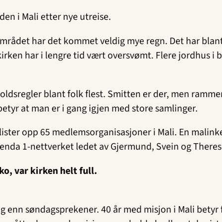
en i Mali etter nye utreise.
eområdet har det kommet veldig mye regn. Det har blant
kirken har i lengre tid vært oversvømt. Flere jordhus 
holdsregler blant folk flest. Smitten er der, men rammer 
t betyr at man er i gang igjen med store samlinger.
ister opp 65 medlemsorganisasjoner i Mali. En malinke
enda 1-nettverket ledet av Gjermund, Svein og Theres
o, var kirken helt full.
nn søndagsprekener. 40 år med misjon i Mali betyr fest