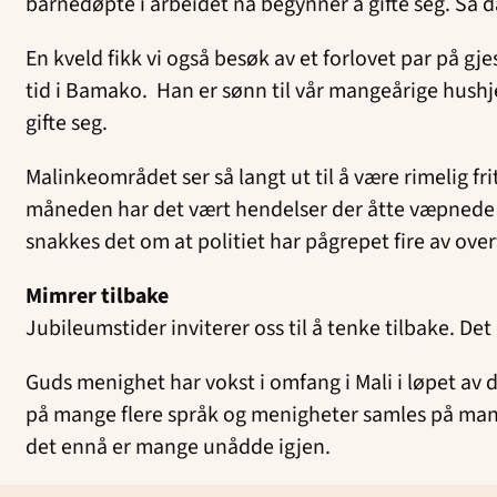
barnedøpte i arbeidet nå begynner å gifte seg. Så 
En kveld fikk vi også besøk av et forlovet par på gj
tid i Bamako. Han er sønn til vår mangeårige hushjelp
gifte seg.
Malinkeområdet ser så langt ut til å være rimelig fri
måneden har det vært hendelser der åtte væpnede b
snakkes det om at politiet har pågrepet fire av ov
Mimrer tilbake
Jubileumstider inviterer oss til å tenke tilbake. De
Guds menighet har vokst i omfang i Mali i løpet av 
på mange flere språk og menigheter samles på mange 
det ennå er mange unådde igjen.