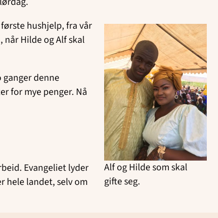
lørdag.
første hushjelp, fra vår
 når Hilde og Alf skal
 To ganger denne
er for mye penger. Nå
Alf og Hilde som skal
rbeid. Evangeliet lyder
gifte seg.
r hele landet, selv om