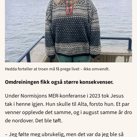
Hedda forteller at troen må få prege livet – ikke omvendt.
Omdreiningen fikk også større konsekvenser.
Under Normisjons MER-konferanse i 2023 tok Jesus
tak i henne igjen. Hun skulle til Alta, forsto hun. Et par
venner opplevde det samme, og i august samme år dro
de nordover. Det ble tøft.
– Jeg følte meg ubrukelig, men det var da jeg ble så