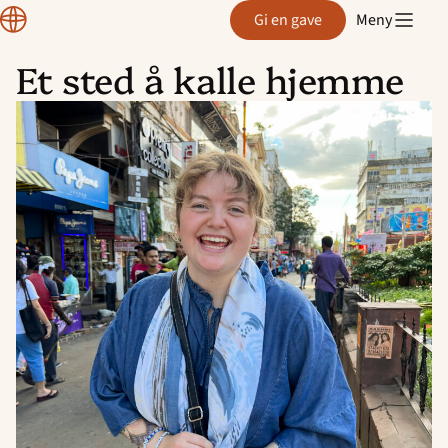
Normisjon
Gi en gave
Meny
Et sted å kalle hjemme
Hopp
til
innhold