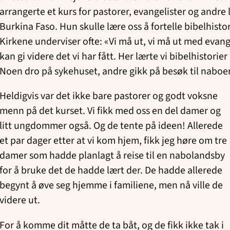
arrangerte et kurs for pastorer, evangelister og andre 
Burkina Faso. Hun skulle lære oss å fortelle bibelhistor
Kirkene underviser ofte: «Vi må ut, vi må ut med evang
kan gi videre det vi har fått. Her lærte vi bibelhistorier
Noen dro på sykehuset, andre gikk på besøk til naboer
Heldigvis var det ikke bare pastorer og godt voksne
menn på det kurset. Vi fikk med oss en del damer og
litt ungdommer også. Og de tente på ideen! Allerede
et par dager etter at vi kom hjem, fikk jeg høre om tre
damer som hadde planlagt å reise til en nabolandsby
for å bruke det de hadde lært der. De hadde allerede
begynt å øve seg hjemme i familiene, men nå ville de
videre ut.
For å komme dit måtte de ta båt, og de fikk ikke tak i