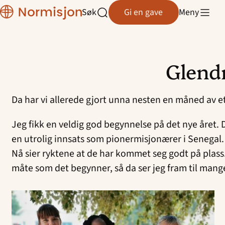
Normisjon
Søk
Gi en gave
Meny
Normisjon Telemark
Åpne
søk
Normisjon Trøndelag
Glend
Normisjon Vestfold/Buskerud
Hopp
til
Normisjon Øst
Da har vi allerede gjort unna nesten en måned av et 
innhold
Normisjon Østfold
Jeg fikk en veldig god begynnelse på det nye året. 
en utrolig innsats som pionermisjonærer i Senegal. 
Nå sier ryktene at de har kommet seg godt på plass.
måte som det begynner, så da ser jeg fram til mang