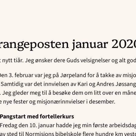
rangeposten januar 202
nytt tiår. Jeg ønsker dere Guds velsignelser og alt god
Den 3. februar var jeg på Jørpeland for å takke av mis
Samtidig var det innvielsen av Kari og Andres Jøssang 
 Jeg gleder meg til å besøke dem om litt over en måned.
e nye fester og misjonærinnvielser i desember.
Pangstart med fortellerkurs
Fredag den 10. januar hadde jeg min første arbeidsdag i
av sted til Normisjons bibelskole flere hundre km vest