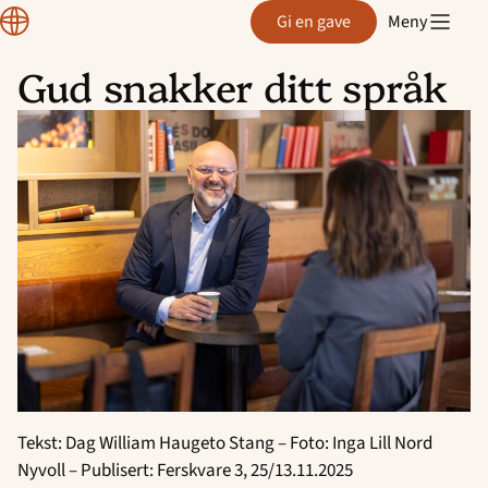
Normisjon
Gi en gave
Meny
Gud snakker ditt språk
Hopp
til
innhold
Tekst: Dag William Haugeto Stang – Foto: Inga Lill Nord
Nyvoll – Publisert: Ferskvare 3, 25/13.11.2025