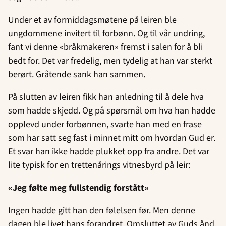
Under et av formiddagsmøtene på leiren ble
ungdommene invitert til forbønn. Og til vår undring,
fant vi denne «bråkmakeren» fremst i salen for å bli
bedt for. Det var fredelig, men tydelig at han var sterkt
berørt. Gråtende sank han sammen.
På slutten av leiren fikk han anledning til å dele hva
som hadde skjedd. Og på spørsmål om hva han hadde
opplevd under forbønnen, svarte han med en frase
som har satt seg fast i minnet mitt om hvordan Gud er.
Et svar han ikke hadde plukket opp fra andre. Det var
lite typisk for en trettenårings vitnesbyrd på leir:
«Jeg følte meg fullstendig forstått»
Ingen hadde gitt han den følelsen før. Men denne
dagen ble livet hans forandret. Omsluttet av Guds ånd,