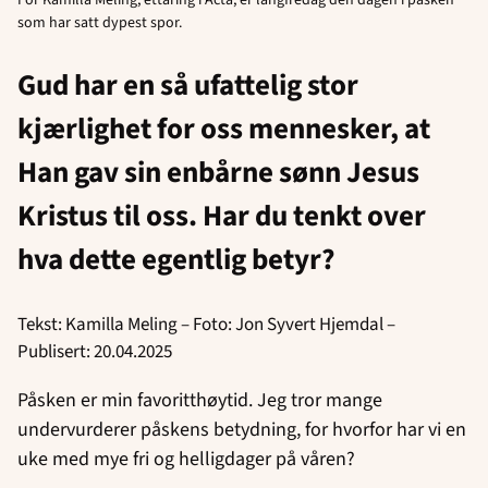
For Kamilla Meling, ettåring i Acta, er langfredag den dagen i påsken
som har satt dypest spor.
Gud har en så ufattelig stor
kjærlighet for oss mennesker, at
Han gav sin enbårne sønn Jesus
Kristus til oss. Har du tenkt over
hva dette egentlig betyr?
Tekst: Kamilla Meling – Foto: Jon Syvert Hjemdal –
Publisert: 20.04.2025
Påsken er min favoritthøytid. Jeg tror mange
undervurderer påskens betydning, for hvorfor har vi en
uke med mye fri og helligdager på våren?