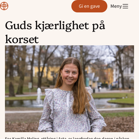
Normisjon
Gi en gave
Meny
Guds kjærlighet på
Hopp
korset
til
innhold