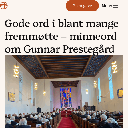
Normisjon
Gi en gave
Meny
Gode ord i blant mange
Hopp
fremmøtte – minneord
til
innhold
om Gunnar Prestegård