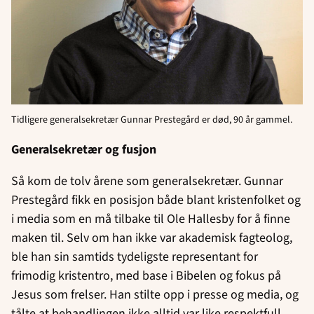
Tidligere generalsekretær Gunnar Prestegård er død, 90 år gammel.
Generalsekretær og fusjon
Så kom de tolv årene som generalsekretær. Gunnar
Prestegård fikk en posisjon både blant kristenfolket og
i media som en må tilbake til Ole Hallesby for å finne
maken til. Selv om han ikke var akademisk fagteolog,
ble han sin samtids tydeligste representant for
frimodig kristentro, med base i Bibelen og fokus på
Jesus som frelser. Han stilte opp i presse og media, og
tålte at behandlingen ikke alltid var like respektfull.