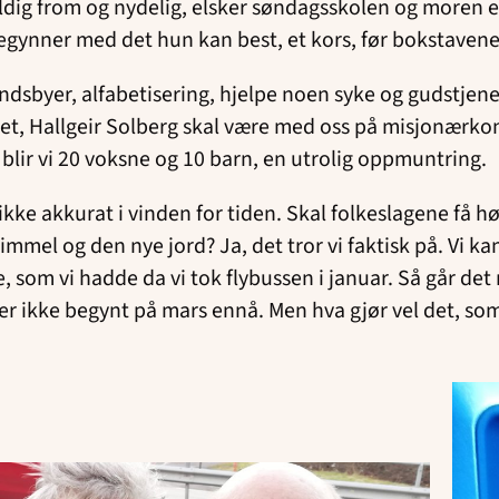
ldig from og nydelig, elsker søndagsskolen og moren er 
gynner med det hun kan best, et kors, før bokstavene
andsbyer, alfabetisering, hjelpe noen syke og gudstjen
et, Hallgeir Solberg skal være med oss på misjonærkon
a blir vi 20 voksne og 10 barn, en utrolig oppmuntring.
 ikke akkurat i vinden for tiden. Skal folkeslagene få h
immel og den nye jord? Ja, det tror vi faktisk på. Vi 
, som vi hadde da vi tok flybussen i januar. Så går de
i er ikke begynt på mars ennå. Men hva gjør vel det, som