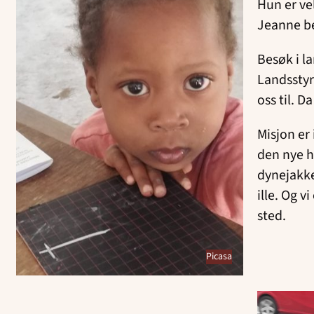
Hun er ve
Jeanne be
Besøk i l
Landsstyr
oss til. D
Misjon er
den nye h
dynejakke
ille. Og v
sted.
Picasa