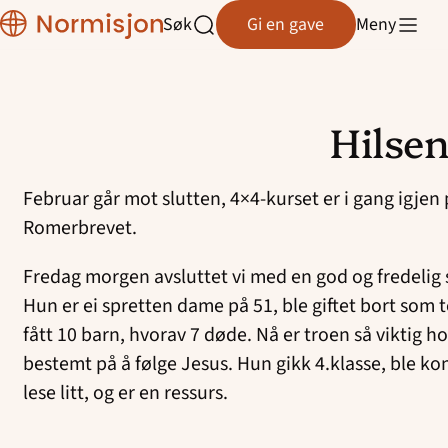
Normisjon
Søk
Gi en gave
Meny
Normisjon Telemark
Åpne
søk
Normisjon Trøndelag
Hilsen
Normisjon Vestfold/Buskerud
Hopp
til
Normisjon Øst
Februar går mot slutten, 4×4-kurset er i gang igjen
innhold
Romerbrevet.
Normisjon Østfold
Fredag morgen avsluttet vi med en god og fredelig
Hun er ei spretten dame på 51, ble giftet bort som
fått 10 barn, hvorav 7 døde. Nå er troen så viktig 
bestemt på å følge Jesus. Hun gikk 4.klasse, ble ko
lese litt, og er en ressurs.