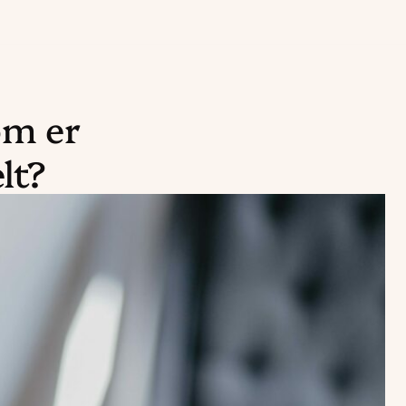
om er
elt?