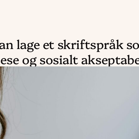
n lage et skriftspråk s
 lese og sosialt akseptab