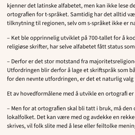
kjenner det latinske alfabetet, men kan ikke lese de
ortograﬁen for t-språket. Samtidig har det alltid vær
tilknytning til regionen, selv om s-språket ikke er 
– Ket ble opprinnelig utviklet på 700-tallet for å 
religiøse skrifter, har selve alfabetet fått status som
– Derfor er det stor motstand fra majoritetsreligion
Utfordringen blir derfor å lage et skriftspråk som bå
for den nevnte utfordringen, er det et naturlig valg 
Et av hovedformålene med å utvikle en ortograﬁ er a
– Men for at ortograﬁen skal bli tatt i bruk, må den
lokalfolket. Det kan være med og avdekke en rekk
skrives, vil folk slite med å lese eller feiltolke meni