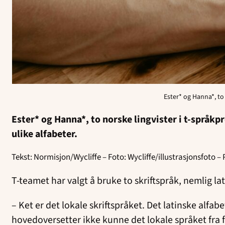
Ester* og Hanna*, to 
Ester* og Hanna*, to norske lingvister i t-språkp
ulike alfabeter.
Tekst: Normisjon/Wycliffe – Foto: Wycliffe/illustrasjonsfoto – 
T-teamet har valgt å bruke to skriftspråk, nemlig lat
– Ket er det lokale skriftspråket. Det latinske alfab
hovedoversetter ikke kunne det lokale språket fra f