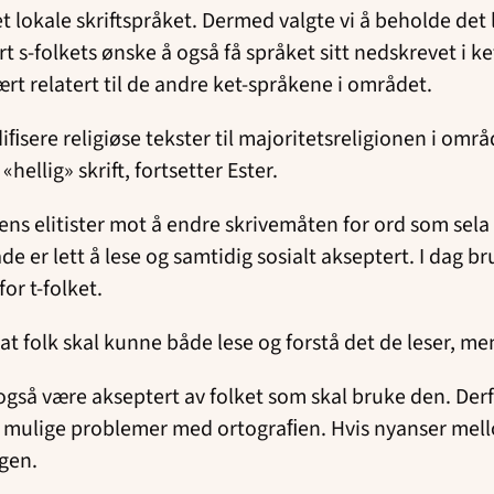
t lokale skriftspråket. Dermed valgte vi å beholde det 
t s-folkets ønske å også få språket sitt nedskrevet i ke
nært relatert til de andre ket-språkene i området.
kodiﬁsere religiøse tekster til majoritetsreligionen i 
 «hellig» skrift, fortsetter Ester.
ens elitister mot å endre skrivemåten for ord som sela
de er lett å lese og samtidig sosialt akseptert. I dag br
for t-folket.
t folk skal kunne både lese og forstå det de leser, me
 også være akseptert av folket som skal bruke den. Derfo
e mulige problemer med ortograﬁen. Hvis nyanser mell
ngen.