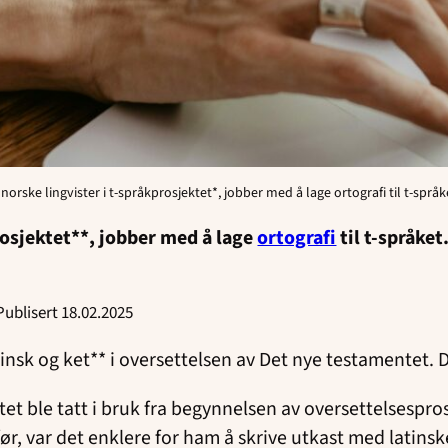
norske lingvister i t-språkprosjektet*, jobber med å lage ortografi til t-språke
rosjektet**, jobber med å lage
ortografi
til t-språket
Publisert 18.02.2025
insk og ket** i oversettelsen av Det nye testamentet. De
etet ble tatt i bruk fra begynnelsen av oversettelsespro
ør, var det enklere for ham å skrive utkast med latins