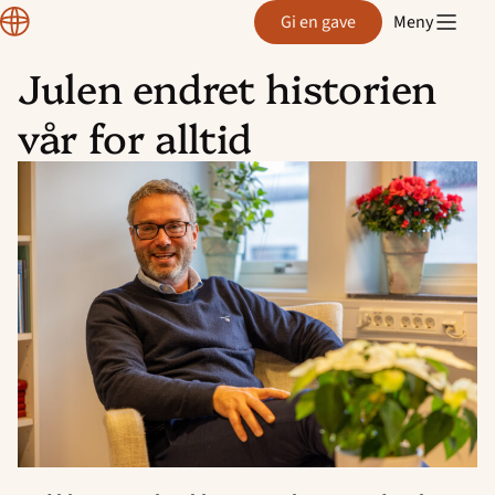
Normisjon
Gi en gave
Meny
Julen endret historien
Hopp
vår for alltid
til
innhold