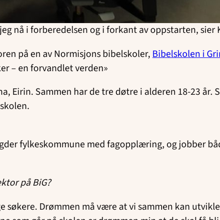
eg nå i forberedelsen og i forkant av oppstarten, sier K
ktoren på en av Normisjons bibelskoler,
Bibelskolen i Gr
er – en forvandlet verden»
a, Eirin. Sammen har de tre døtre i alderen 18-23 år.
lskolen.
i Agder fylkeskommune med fagopplæring, og jobber bå
ktor på BiG?
nge søkere. Drømmen må være at vi sammen kan utvikle s