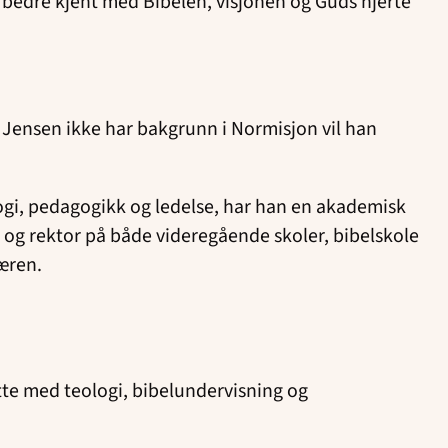
i bedre kjent med Bibelen, visjonen og Guds hjerte
m Jensen ikke har bakgrunn i Normisjon vil han
ologi, pedagogikk og ledelse, har han en akademisk
r og rektor på både videregående skoler, bibelskole
tæren.
ette med teologi, bibelundervisning og