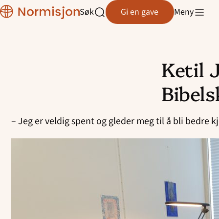
Normisjon
Søk
Gi en gave
Meny
Normisjon Telemark
Åpne
søk
Normisjon Trøndelag
Ketil 
Normisjon Vestfold/Buskerud
Hopp
til
Bibels
Normisjon Øst
innhold
Normisjon Østfold
– Jeg er veldig spent og gleder meg til å bli bedre k