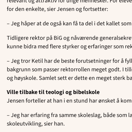
relevant og attraktiv for unge mennesker. For elev
for den enkelte, sier Jensen og fortsetter:
– Jeg håper at de også kan få ta del i det kallet som
Tidligere rektor på BiG og nåværende generalsekretæ
kunne bidra med flere styrker og erfaringer som re
– Jeg tror Ketil har de beste forutsetninger for å 
bakgrunn som passer rektorrollen meget godt. I til
og høyskole. Samlet sett er dette en meget sterk ba
Ville tilbake til teologi og bibelskole
Jensen forteller at han i en stund har ønsket å komme
– Jeg har erfaring fra samme skoleslag, både som læ
skoleutvikling, sier han.