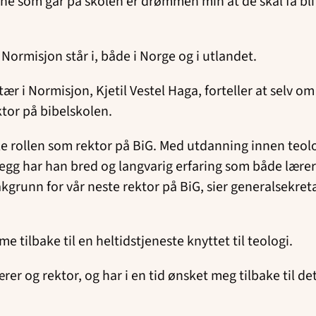
ene som går på skolen er drømmen min at de skal få bl
 Normisjon står i, både i Norge og i utlandet.
r i Normisjon, Kjetil Vestel Haga, forteller at selv o
ktor på bibelskolen.
fylle rollen som rektor på BiG. Med utdanning innen te
legg har han bred og langvarig erfaring som både lære
kgrunn for vår neste rektor på BiG, sier generalsekre
 tilbake til en heltidstjeneste knyttet til teologi.
rer og rektor, og har i en tid ønsket meg tilbake til d