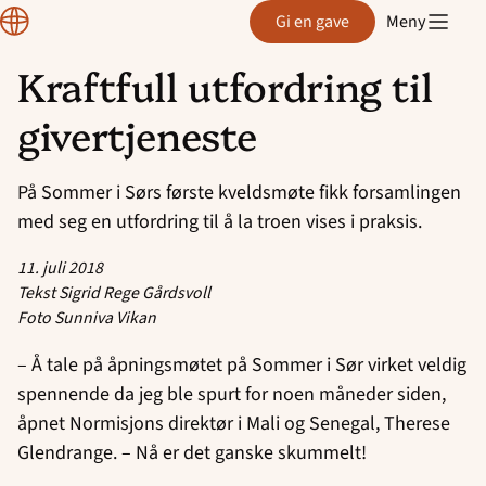
Normisjon
Gi en gave
Meny
Kraftfull utfordring til
Hopp
givertjeneste
til
innhold
På Sommer i Sørs første kveldsmøte fikk forsamlingen
med seg en utfordring til å la troen vises i praksis.
11. juli 2018
Tekst Sigrid Rege Gårdsvoll
Foto Sunniva Vikan
– Å tale på åpningsmøtet på Sommer i Sør virket veldig
spennende da jeg ble spurt for noen måneder siden,
åpnet Normisjons direktør i Mali og Senegal, Therese
Glendrange. – Nå er det ganske skummelt!