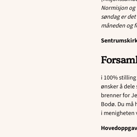
Normisjon og 
søndag er det 
måneden og fo
Sentrumskirk
Forsaml
i 100% stillin
ønsker å dele 
brenner for Je
Bodø. Du må ha
i
menigheten v
Hovedoppgav