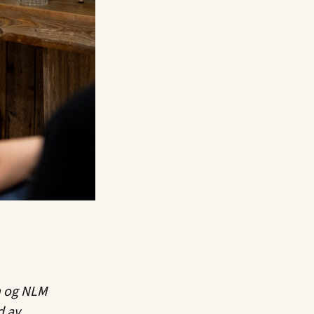
n og NLM
d av