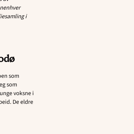
nnenhver
liesamling i
odø
noen som
deg som
g unge voksne i
beid. De eldre