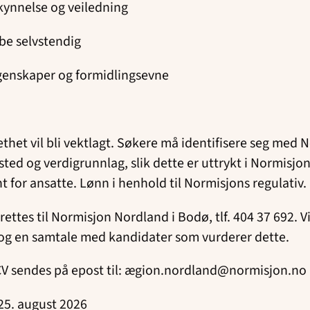
orkynnelse og veiledning
bbe selvstendig
genskaper og formidlingsevne
thet vil bli vektlagt. Søkere må identifisere seg med 
sted og verdigrunnlag, slik dette er uttrykt i Normisjo
for ansatte. Lønn i henhold til Normisjons regulativ.
ettes til Normisjon Nordland i Bodø, tlf. 404 37 692. V
 og en samtale med kandidater som vurderer dette.
 sendes på epost til:
ægion.nordland@normisjon.no
25. august 2026