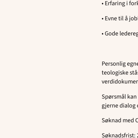
• Erfaring i f
• Evne til å jo
• Gode ledere
Personlig egne
teologiske stå
verdidokument 
Spørsmål kan r
gjerne dialog
Søknad med CV
Søknadsfrist: 