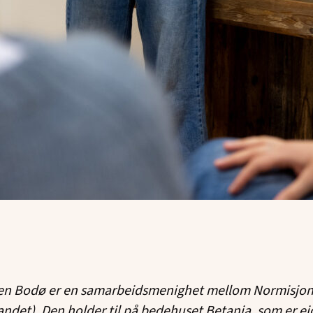
en Bodø er en samarbeidsmenighet mellom Normisjo
ndet). Den holder til på bedehuset Betania, som er ei