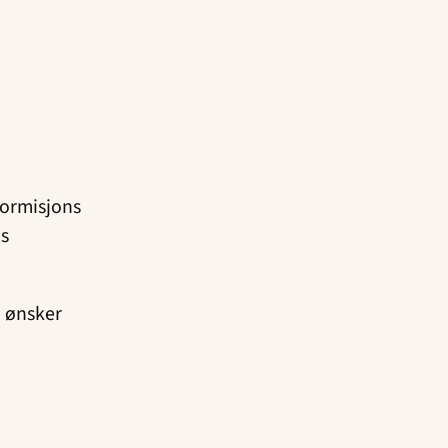
Normisjons
ns
i ønsker