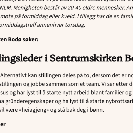
NLM. Menigheten består av 20-40 eldre mennesker. A
møte på formiddag eller kveld. I tillegg har de en fami
rmiddagstreff annenhver torsdag.
en Bodø søker:
ingsleder
i
Sentrumskirken B
g Alternativt kan stillingen deles på to, dersom det er 
stillingen og jobbe sammen som et team. Vi ser etter 
sus og har lyst til å starte nytt arbeid blant familier o
 gr0nderegenskaper og ha lyst til å starte nybrottsar
il være «heiagjeng» og stå bak deg i bønn.
er