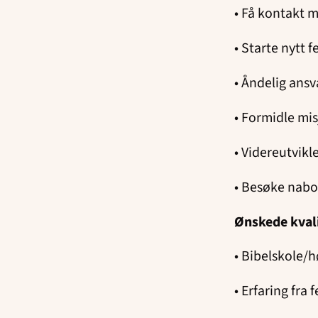
• Få kontakt 
• Starte nytt 
• Åndelig ansv
• Formidle mi
• Videreutvikl
• Besøke nabo
Ønskede kval
• Bibelskole/
• Erfaring fra