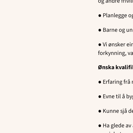
og andre frivil
● Planlegge o
● Barne og u
● Vi ønsker e
forkynning, v
Ønska kvalifi
● Erfaring fr
● Evne til å b
● Kunne sjå de
● Ha glede av 