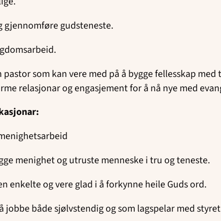
lige.
g gjennomføre gudsteneste.
ngdomsarbeid.
in pastor som kan vere med på å bygge fellesskap med 
arme relasjonar og engasjement for å nå nye med evang
kasjonar:
å menighetsarbeid
ygge menighet og utruste menneske i tru og teneste.
n enkelte og vere glad i å forkynne heile Guds ord.
å jobbe både sjølvstendig og som lagspelar med styret