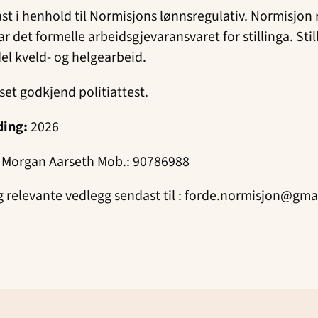
ast i henhold til Normisjons lønnsregulativ. Normisjon
r det formelle arbeidsgjevaransvaret for stillinga. Still
el kveld- og helgearbeid.
eset godkjend politiattest.
ding:
2026
 : Morgan Aarseth Mob.: 90786988
g relevante vedlegg sendast til : forde.normisjon@gma