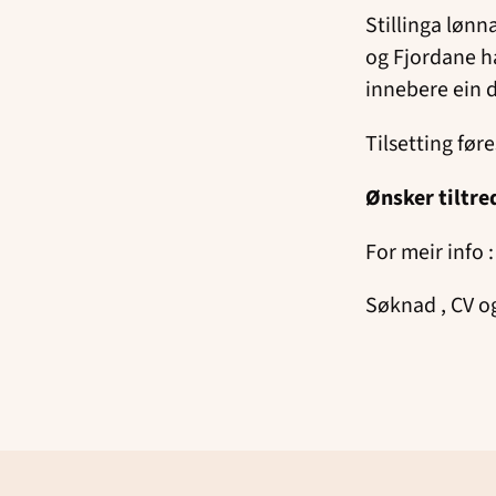
Stillinga lønn
og Fjordane ha
innebere ein d
Tilsetting før
Ønsker tiltre
For meir info
Søknad , CV o