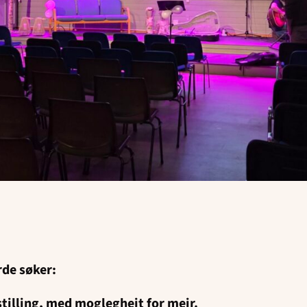
rde søker:
stilling, med moglegheit for meir.