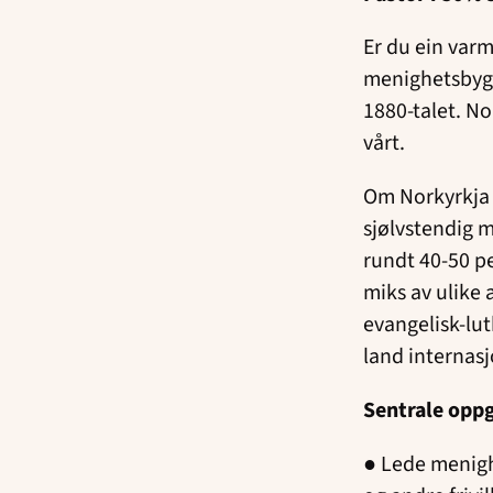
Er du ein varm
menighetsbyggi
1880-talet. No
vårt.
Om Norkyrkja 
sjølvstendig m
rundt 40-50 p
miks av ulike 
evangelisk-lut
land internasj
Sentrale opp
● Lede menigh