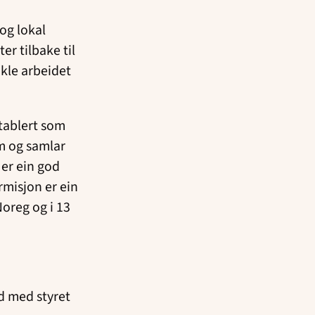
 og lokal
r tilbake til
ikle arbeidet
etablert som
um og samlar
er ein god
rmisjon er ein
Noreg og i 13
d med styret