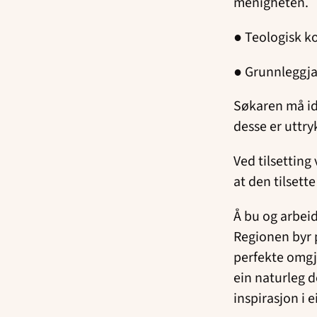
menigheten.
● Teologisk 
● Grunnleggja
Søkaren må ide
desse er uttry
Ved tilsetting
at den tilsette
Å bu og arbeid
Regionen byr p
perfekte omgje
ein naturleg d
inspirasjon i ei