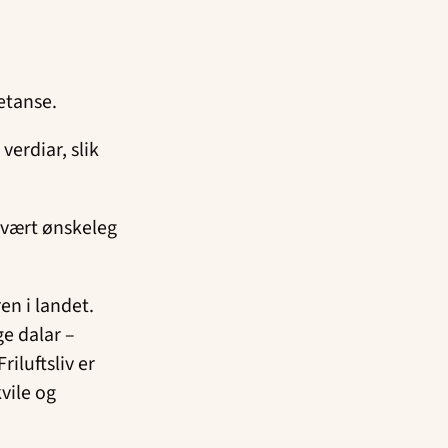
etanse.
erdiar, slik
 svært ønskeleg
en i landet.
ge dalar –
riluftsliv er
vile og