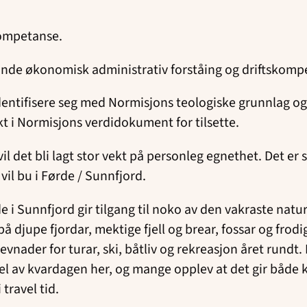
kompetanse.
nde økonomisk administrativ forståing og driftskomp
ntifisere seg med Normisjons teologiske grunnlag og v
kt i Normisjons verdidokument for tilsette.
 vil det bli lagt stor vekt på personleg egnethet. Det er
 vil bu i Førde / Sunnfjord.
e i Sunnfjord gir tilgang til noko av den vakraste natur
å djupe fjordar, mektige fjell og brear, fossar og frodi
vnader for turar, ski, båtliv og rekreasjon året rundt. F
el av kvardagen her, og mange opplev at det gir både k
 travel tid.