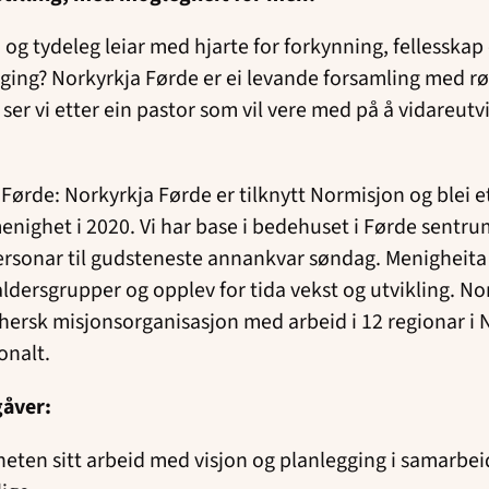
 og tydeleg leiar med hjarte for forkynning, fellesskap
ng? Norkyrkja Førde er ei levande forsamling med røte
 ser vi etter ein pastor som vil vere med på å vidareutv
Førde: Norkyrkja Førde er tilknytt Normisjon og blei 
enighet i 2020. Vi har base i bedehuset i Førde sentr
ersonar til gudsteneste annankvar søndag. Menigheita 
aldersgrupper og opplev for tida vekst og utvikling. No
hersk misjonsorganisasjon med arbeid i 12 regionar i 
onalt.
gåver:
eten sitt arbeid med visjon og planlegging i samarbei