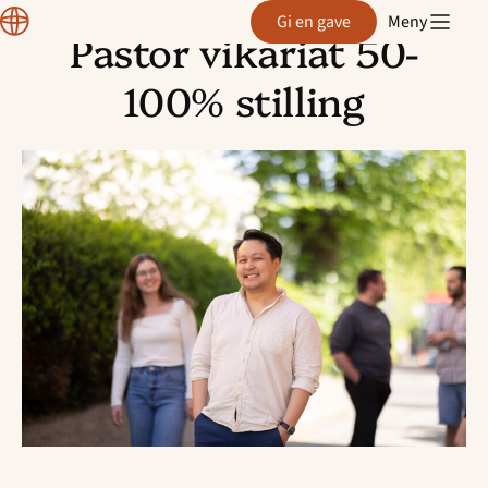
Normisjon
Gi en gave
Meny
Pastor vikariat 50-
Hopp
til
100% stilling
innhold