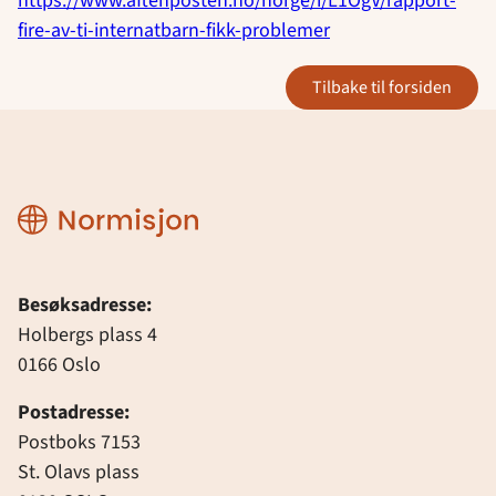
https://www.aftenposten.no/norge/i/L1OgV/rapport-
fire-av-ti-internatbarn-fikk-problemer
tilbake til forsiden
Normisjon
Besøksadresse:
Holbergs plass 4
0166 Oslo
Postadresse:
Postboks 7153
St. Olavs plass