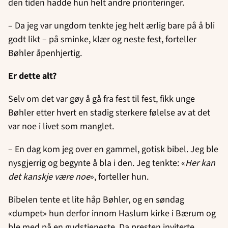
den tiden hadde hun helt andre prioriteringer.
– Da jeg var ungdom tenkte jeg helt ærlig bare på å bli
godt likt – på sminke, klær og neste fest, forteller
Bøhler åpenhjertig.
Er dette alt?
Selv om det var gøy å gå fra fest til fest, fikk unge
Bøhler etter hvert en stadig sterkere følelse av at det
var noe i livet som manglet.
– En dag kom jeg over en gammel, gotisk bibel. Jeg ble
nysgjerrig og begynte å bla i den. Jeg tenkte: «
Her kan
det kanskje være noe
», forteller hun.
Bibelen tente et lite håp Bøhler, og en søndag
«dumpet» hun derfor innom Haslum kirke i Bærum og
ble med på en gudstjeneste. Da presten inviterte