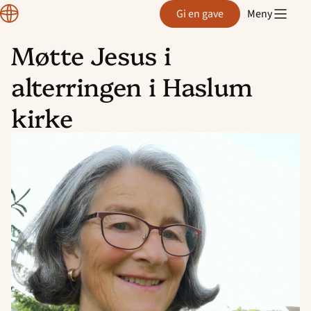
Normisjon
Gi en gave
Meny
Møtte Jesus i
Hopp
alterringen i Haslum
til
innhold
kirke