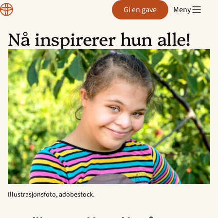
Normisjon
Gi en gave
Meny
Nå inspirerer hun alle!
Hopp
til
innhold
Illustrasjonsfoto, adobestock.