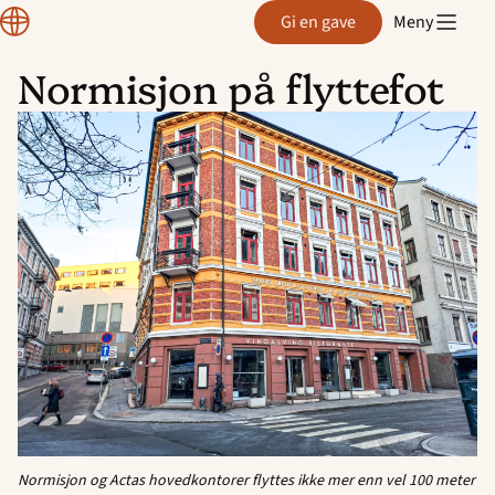
Normisjon
Gi en gave
Meny
Normisjon på flyttefot
Hopp
til
innhold
Normisjon og Actas hovedkontorer
flyttes ikke mer enn vel 100 meter