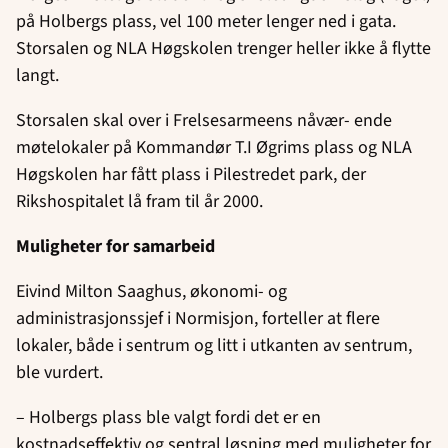
på Holbergs plass, vel 100 meter lenger ned i gata.
Storsalen og NLA Høgskolen trenger heller ikke å flytte
langt.
Storsalen skal over i Frelsesarmeens nåvær- ende
møtelokaler på Kommandør T.I Øgrims plass og NLA
Høgskolen har fått plass i Pilestredet park, der
Rikshospitalet lå fram til år 2000.
Muligheter for samarbeid
Eivind Milton Saaghus, økonomi- og
administrasjonssjef i Normisjon, forteller at flere
lokaler, både i sentrum og litt i utkanten av sentrum,
ble vurdert.
– Holbergs plass ble valgt fordi det er en
kostnadseffektiv og sentral løsning med muligheter for