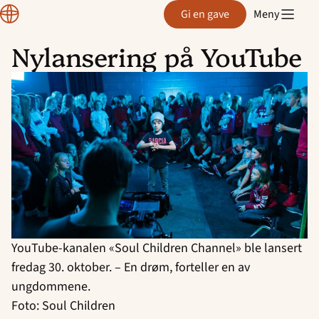
Normisjon
Gi en gave
Meny
Nylansering på YouTube
Hopp
til
innhold
YouTube-kanalen «Soul Children Channel» ble lansert
fredag 30. oktober. – En drøm, forteller en av
ungdommene.
Foto: Soul Children