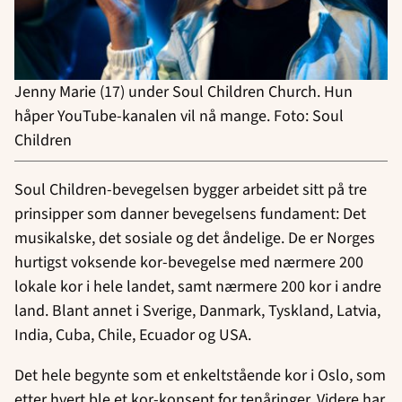
Jenny Marie (17) under Soul Children Church. Hun
håper YouTube-kanalen vil nå mange. Foto: Soul
Children
Soul Children-bevegelsen bygger arbeidet sitt på tre
prinsipper som danner bevegelsens fundament: Det
musikalske, det sosiale og det åndelige. De er Norges
hurtigst voksende kor-bevegelse med nærmere 200
lokale kor i hele landet, samt nærmere 200 kor i andre
land. Blant annet i Sverige, Danmark, Tyskland, Latvia,
India, Cuba, Chile, Ecuador og USA.
Det hele begynte som et enkeltstående kor i Oslo, som
etter hvert ble et kor-konsept for tenåringer. Videre har