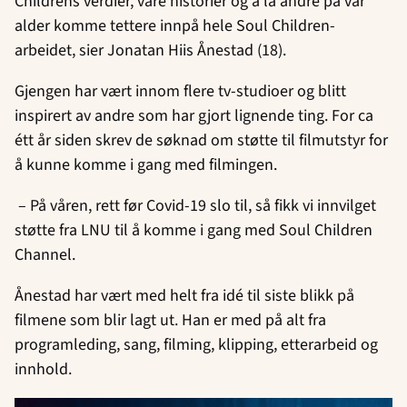
Childrens verdier, våre historier og å la andre på vår
alder komme tettere innpå hele Soul Children-
arbeidet, sier Jonatan Hiis Ånestad (18).
Gjengen har vært innom flere tv-studioer og blitt
inspirert av andre som har gjort lignende ting. For ca
étt år siden skrev de søknad om støtte til filmutstyr for
å kunne komme i gang med filmingen.
– På våren, rett før Covid-19 slo til, så fikk vi innvilget
støtte fra LNU til å komme i gang med Soul Children
Channel.
Ånestad har vært med helt fra idé til siste blikk på
filmene som blir lagt ut. Han er med på alt fra
programleding, sang, filming, klipping, etterarbeid og
innhold.