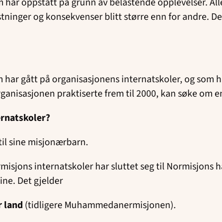
m har oppstått på grunn av belastende opplevelser. Al
stninger og konsekvenser blitt større enn for andre. De
har gått på organisasjonens internatskoler, og som ha
anisasjonen praktiserte frem til 2000, kan søke om en
rnatskoler?
til sine misjonærbarn.
misjons internatskoler har sluttet seg til Normisjon
ine. Det gjelder
r land
(tidligere Muhammedanermisjonen).