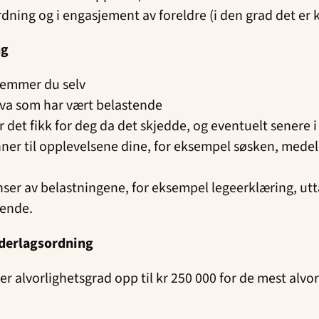
rdning og i engasjement av foreldre (i den grad det er 
ng
stemmer du selv
hva som har vært belastende
et fikk for deg da det skjedde, og eventuelt senere i 
jenner til opplevelsene dine, for eksempel søsken, med
r av belastningene, for eksempel legeerklæring, uttal
nende.
rderlagsordning
er alvorlighetsgrad opp til kr 250 000 for de mest alvo