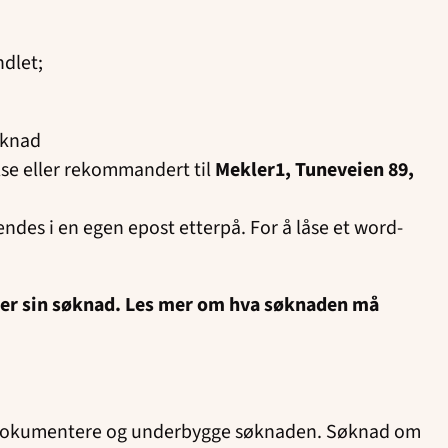
ndlet;
øknad
lse eller rekommandert til
Mekler1, Tuneveien 89,
des i en egen epost etterpå. For å låse et word-
ender sin søknad. Les mer om hva søknaden må
ig dokumentere og underbygge søknaden. Søknad om