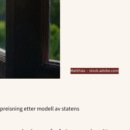
Matthias – stock.adobe.com
reisning etter modell av statens