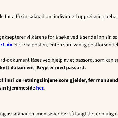
e for å få sin søknad om individuell oppreisning beha
n
 aksepterer vilkårene for å søke ved å sende inn sin s
r1.no
eller via posten, enten som vanlig postforsende
d-dokument låses ved hjelp av et passord, som kan sen
kytt dokument
,
Krypter med passord.
odt inn i de retningslinjene som gjelder, før man s
 sin hjemmeside
her
.
ling av søknaden, men søker bør så langt det er mul