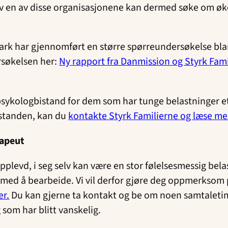
av en av disse organisasjonene kan dermed søke om ø
ark har gjennomført en større spørreundersøkelse bla
rsøkelsen her:
Ny rapport fra Danmission og Styrk Fam
sykologbistand for dem som har tunge belastninger ette
istanden, kan du
kontakte Styrk Familierne og læse me
rapeut
opplevd, i seg selv kan være en stor følelsesmessig bel
 med å bearbeide. Vi vil derfor gjøre deg oppmerksom p
er.
Du kan gjerne ta kontakt og be om noen samtaleti
 som har blitt vanskelig.