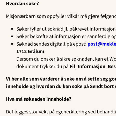
Hvordan søke?
Misjonærbarn som oppfyller vilkår må gjøre følgend
Søker fyller ut søknad jf. påkrevet informasjo
Søker bekrefte at informasjon er sannferdig og
Søknad sendes digitalt på epost:
post@mekle
1712 Grålum
.
Dersom du ønsker å sikre søknaden, kan et Wor
dokument trykker du på
Fil
,
Informasjon
,
Bes
Vi ber alle som vurderer å søke om å sette seg g
inneholde og hvordan du kan søke på Sendt bort
Hva må søknaden inneholde?
Det legges stor vekt på egenerklæring ved behand