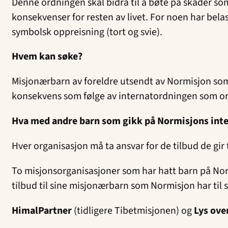
Denne ordningen skal bidra til å bøte på skader so
konsekvenser for resten av livet. For noen har bela
symbolsk oppreisning (tort og svie).
Hvem kan søke?
Misjonærbarn av foreldre utsendt av Normisjon som 
konsekvens som følge av internatordningen som org
Hva med andre barn som gikk på Normisjons inte
Hver organisasjon må ta ansvar for de tilbud de gir 
To misjonsorganisasjoner som har hatt barn på Nor
tilbud til sine misjonærbarn som Normisjon har til s
HimalPartner
(tidligere Tibetmisjonen) og
Lys ove