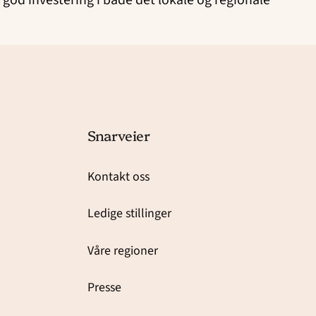
god investering i både det lokale og regionale
Snarveier
Kontakt oss
Ledige stillinger
Våre regioner
Presse