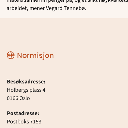
måte å samle inn penger på, og et slikt høykvalite
arbeidet, mener Vegard Tennebø.
Normisjon
Besøksadresse:
Holbergs plass 4
0166 Oslo
Postadresse:
Postboks 7153