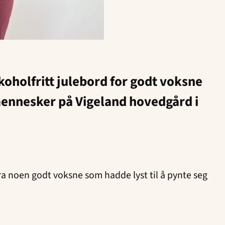
lkoholfritt julebord for godt voksne
 mennesker på Vigeland hovedgård i
g fra noen godt voksne som hadde lyst til å pynte seg
.