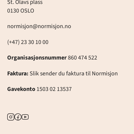
St. Olavs plass
0130 OSLO
normisjon@normisjon.no
(+47) 23 30 10 00
Organisasjonsnummer
860 474 522
Faktura:
Slik sender du faktura til Normisjon
Gavekonto
1503 02 13537
Instagram
Facebook
Youtube