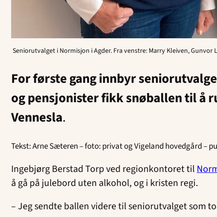
Seniorutvalget i Normisjon i Agder. Fra venstre: Marry Kleiven, Gunvor L
For første gang innbyr seniorutvalget
og pensjonister fikk snøballen til å
Vennesla
.
Tekst: Arne Sæteren – foto: privat og Vigeland hovedgård – pu
Ingebjørg Berstad Torp ved regionkontoret til
Norm
å gå på julebord uten alkohol, og i kristen regi.
– Jeg sendte ballen videre til seniorutvalget som t