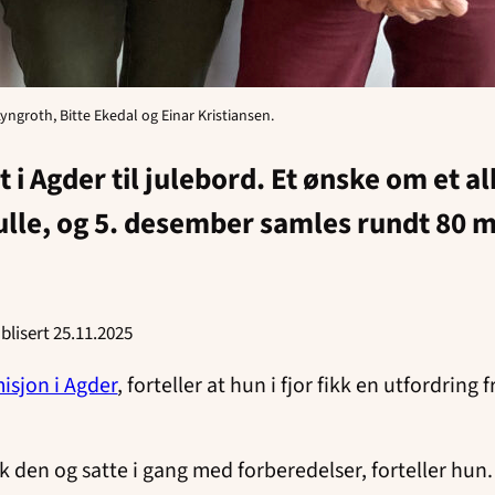
yngroth, Bitte Ekedal og Einar Kristiansen.
 i Agder til julebord. Et ønske om et a
 rulle, og 5. desember samles rundt 80
blisert 25.11.2025
isjon i Agder
, forteller at hun i fjor fikk en utfordrin
ok den og satte i gang med forberedelser, forteller hun