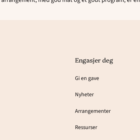
ts arrangement, med god mat og et godt program, er en 
Engasjer deg
Gi en gave
Nyheter
Arrangementer
Ressurser