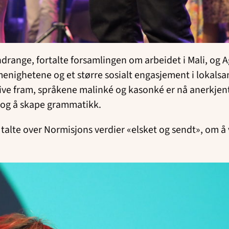
ndrange, fortalte forsamlingen om arbeidet i Mali, og 
enighetene og et større sosialt engasjement i lokals
ve fram, språkene malinké og kasonké er nå anerkjent
t og å skape grammatikk.
alte over Normisjons verdier «elsket og sendt», om å