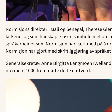
Normisjons direktør i Mali og Senegal, Therese Gle
kirkene, og som har skapt større samhold mellom m
språkarbeidet som Normisjon har vært med på å dri
Normisjon har gjort med skriftliggjøring av språke
Generalsekretær Anne Birgitta Langmoen Kvelland t
nærmere 1000 fremmøtte delte nattverd.