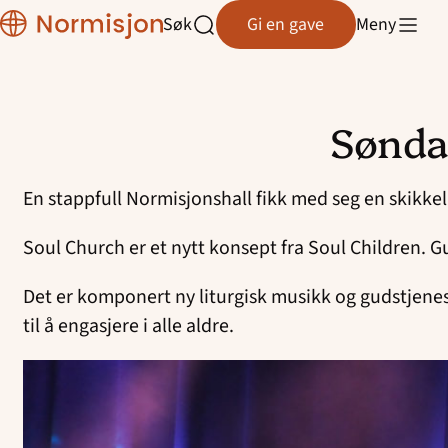
Normisjon
Søk
Gi en gave
Meny
Normisjon Telemark
Åpne
søk
Normisjon Trøndelag
Sønda
Normisjon Vestfold/Buskerud
Hopp
til
Normisjon Øst
En stappfull Normisjonshall fikk med seg en skikke
innhold
Normisjon Østfold
Soul Church er et nytt konsept fra Soul Children. G
Det er komponert ny liturgisk musikk og gudstjeneste
til å engasjere i alle aldre.