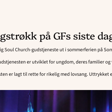
gstrøkk på GFs siste da
lig Soul Church-gudstjeneste ut i sommerferien på Som
udstjenesten er utviklet for ungdom, deres familier og
n er lagt til rette for rikelig med lovsang. Uttrykket 