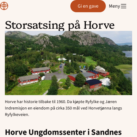
Normisjon
Gi en gave
Meny
Storsatsing på Horve
Hopp
til
innhold
Horve har historie tilbake til 1960. Da kjøpte Ryfylke og Jæren
Indremisjon en eiendom på cirka 350 mål ved Horvetjønna langs
Ryfylkeveien.
Horve Ungdomssenter i Sandnes