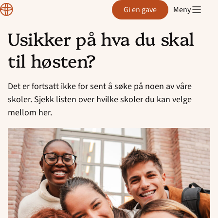
Normisjon
Gi en gave
Meny
Usikker på hva du skal
Hopp
til høsten?
til
innhold
Det er fortsatt ikke for sent å søke på noen av våre
skoler. Sjekk listen over hvilke skoler du kan velge
mellom her.