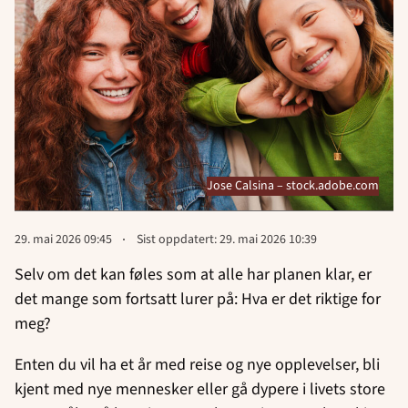
Jose Calsina – stock.adobe.com
Lagt
29. mai 2026 09:45
Sist oppdatert:
29. mai 2026 10:39
ut
på
Selv om det kan føles som at alle har planen klar, er
det mange som fortsatt lurer på: Hva er det riktige for
meg?
Enten du vil ha et år med reise og nye opplevelser, bli
kjent med nye mennesker eller gå dypere i livets store