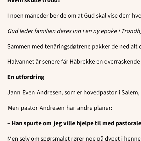
Hvem skulle trodd?
I noen måneder ber de om at Gud skal vise dem hvor
Gud leder familien deres inn i en ny epoke i Trond
Sammen med tenåringsdøtrene pakker de ned alt de e
Halvannet år senere får Håbrekke en overraskende 
En utfordring
Jann Even Andresen, som er hovedpastor i Salem, r
Men pastor Andresen har andre planer:
– Han spurte om jeg ville hjelpe til med pastoral
Men selv om spørsmålet rører noe på dypet i henne,