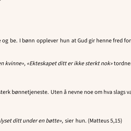
g be. I bønn opplever hun at Gud gir henne fred for 
en kvinne», «Ekteskapet ditt er ikke sterkt nok»
tordne
erk bønnetjeneste. Uten å nevne noe om hva slags val
 lyset ditt under en bøtte»,
sier hun. (Matteus 5,15)