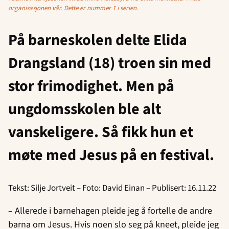
organisasjonen vår. Dette er nummer 1 i serien.
På barneskolen delte Elida
Drangsland (18) troen sin med
stor frimodighet. Men på
ungdomsskolen ble alt
vanskeligere. Så fikk hun et
møte med Jesus på en festival.
Tekst: Silje Jortveit – Foto: David Einan – Publisert: 16.11.22
– Allerede i barnehagen pleide jeg å fortelle de andre
barna om Jesus. Hvis noen slo seg på kneet, pleide jeg