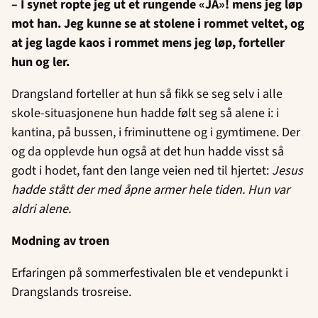
– I synet ropte jeg ut et rungende «JA»! mens jeg løp
mot han. Jeg kunne se at stolene i rommet veltet, og
at jeg lagde kaos i rommet mens jeg løp, forteller
hun og ler.
Drangsland forteller at hun så fikk se seg selv i alle
skole-situasjonene hun hadde følt seg så alene i: i
kantina, på bussen, i friminuttene og i gymtimene. Der
og da opplevde hun også at det hun hadde visst så
godt i hodet, fant den lange veien ned til hjertet:
Jesus
hadde stått der med åpne armer hele tiden. Hun var
aldri alene.
Modning av troen
Erfaringen på sommerfestivalen ble et vendepunkt i
Drangslands trosreise.