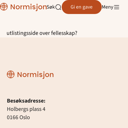
Normisjon
Søk
Gi en gave
Meny
Normisjon Telemark
Åpne
Hopp
søk
til
Normisjon Trøndelag
innhold
utlistingsside over fellesskap?
Normisjon Vestfold/Buskerud
Normisjon Øst
Normisjon Østfold
Normisjon
Besøksadresse:
Holbergs plass 4
0166 Oslo