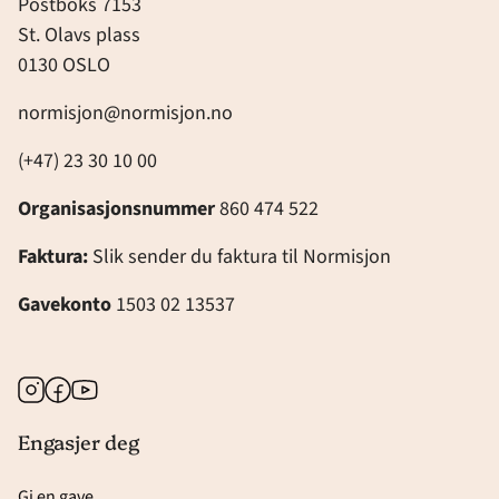
Postboks 7153
St. Olavs plass
0130 OSLO
normisjon@normisjon.no
(+47) 23 30 10 00
Organisasjonsnummer
860 474 522
Faktura:
Slik sender du faktura til Normisjon
Gavekonto
1503 02 13537
Instagram
Facebook
Youtube
Engasjer deg
Gi en gave