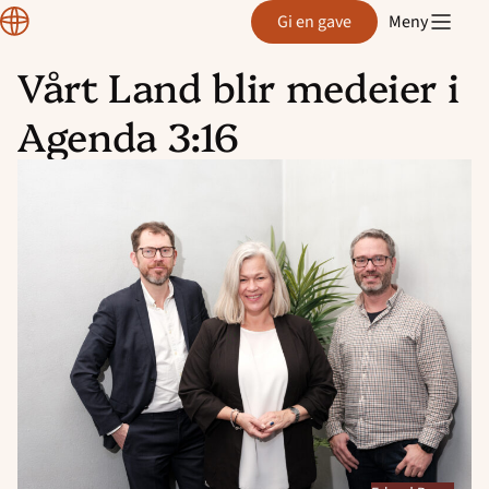
Normisjon
Gi en gave
Meny
Vårt Land blir medeier i
Hopp
Agenda 3:16
til
innhold