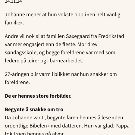
24.11.24
Johanne mener at hun vokste opp i «en helt vanlig
familie».
Andre vil nok si at familien Saxegaard fra Fredrikstad
var mer engasjert enn de fleste. Mor drev
søndagsskole, og begge foreldrene var med som
ledere på leirer og i barnearbeidet.
27-åringen blir varm i blikket når hun snakker om
foreldrene.
De er hennes store forbilder.
Begynte å snakke om tro
Da Johanne var ti, begynte faren hennes å lese «den
ordentlige Bibelen
»
med datteren. Hun var glad: Pappa
tok troen hennes på alvor.