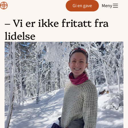
Normisjon
Gi en gave
Meny
– Vi er ikke fritatt fra
Hopp
lidelse
til
innhold