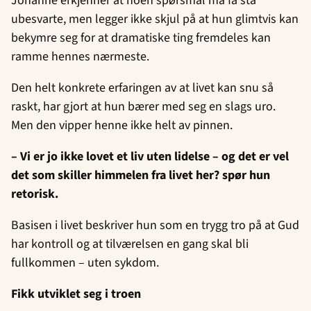
Johanne erkjenner at noen spørsmål må få stå
ubesvarte, men legger ikke skjul på at hun glimtvis kan
bekymre seg for at dramatiske ting fremdeles kan
ramme hennes nærmeste.
Den helt konkrete erfaringen av at livet kan snu så
raskt, har gjort at hun bærer med seg en slags uro.
Men den vipper henne ikke helt av pinnen.
– Vi er jo ikke lovet et liv uten lidelse – og det er vel
det som skiller himmelen fra livet her? spør hun
retorisk.
Basisen i livet beskriver hun som en trygg tro på at Gud
har kontroll og at tilværelsen en gang skal bli
fullkommen – uten sykdom.
Fikk utviklet seg i troen