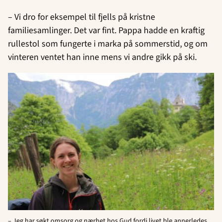
– Vi dro for eksempel til fjells på kristne
familiesamlinger. Det var fint. Pappa hadde en kraftig
rullestol som fungerte i marka på sommerstid, og om
vinteren ventet han inne mens vi andre gikk på ski.
– Jeg har søkt omsorg og nærhet hos Gud fordi livet ble annerledes