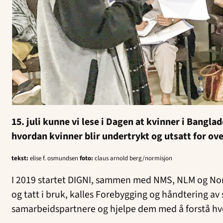
15. juli kunne vi lese i Dagen at kvinner i Bangla
hvordan kvinner blir undertrykt og utsatt for ov
tekst:
elise f. osmundsen
foto:
claus arnold berg/normisjon
I 2019 startet DIGNI, sammen med NMS, NLM og Normi
og tatt i bruk, kalles Forebygging og håndtering a
samarbeidspartnere og hjelpe dem med å forstå h