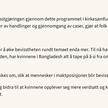
evisstgjøringen gjennom dette programmet i kirkesamf
 av handlinger og gjennomgang av caser, gjør at folk 
å øke bevisstheten rundt temaet enda mer. Til nå har 
den, har kvinnene i Bangladesh alt å tape på å si fra om
akkes om, slik at mennesker i maktposisjoner blir bevi
bidra til at kvinnene opplever seg mere verdsatt og kan 
t.