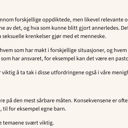
ennom forskjellige oppdiktede, men likevel relevante 
ne av det, og hva som kunne blitt gjort annerledes. D
a seksuelle krenkelser gjør med et menneske.
vem som har makt i forskjellige situasjoner, og hvem d
le som har ansvaret, for eksempel kan det være en past
 viktig å ta tak i disse utfordringene også i våre menig
e på den mest sårbare måten. Konsekvensene er ofte 
e, til for eksempel egne barn.
se temaene svært viktig.