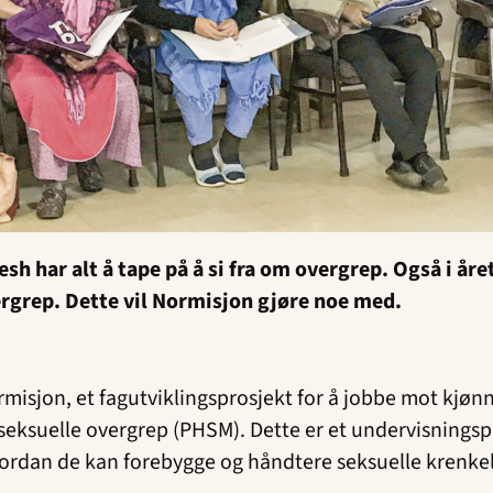
desh har alt å tape på å si fra om overgrep. Også i år
ergrep. Dette vil Normisjon gjøre noe med.
sjon, et fagutviklingsprosjekt for å jobbe mot kjønns
v seksuelle overgrep (PHSM). Dette er et undervisnings
vordan de kan forebygge og håndtere seksuelle kren