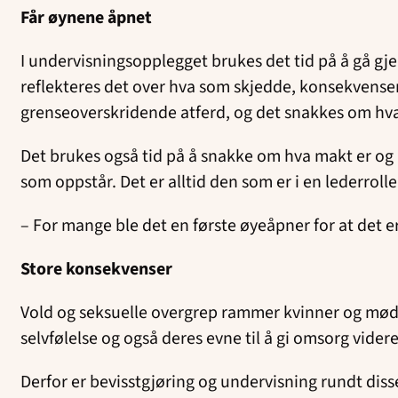
Får øynene åpnet
I undervisningsopplegget brukes det tid på å gå gj
reflekteres det over hva som skjedde, konsekvense
grenseoverskridende atferd, og det snakkes om hv
Det brukes også tid på å snakke om hva makt er og h
som oppstår. Det er alltid den som er i en lederrol
– For mange ble det en første øyeåpner for at det er
Store konsekvenser
Vold og seksuelle overgrep rammer kvinner og mødr
selvfølelse og også deres evne til å gi omsorg vider
Derfor er bevisstgjøring og undervisning rundt dis