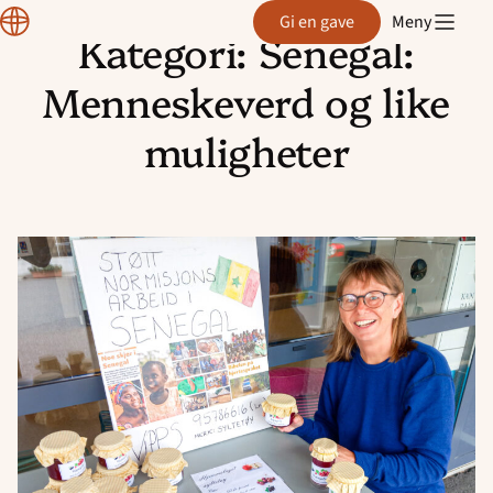
Normisjon
Gi en gave
Meny
Kategori:
Senegal:
Hopp
til
Menneskeverd og like
innhold
muligheter
Read
article
"Solgte
syltetøy
for
12
000
kr"