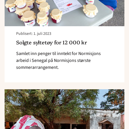
Publisert: 1. juli 2023
Solgte syltetøy for 12 000 kr
Samlet inn penger til inntekt for Normisjons
arbeid i Senegal på Normisjons største
sommerarrangement.
Read
article
"Drømmen
om
et
nytt