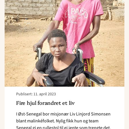
article
"Fire
hjul
forandret
et
liv"
Publisert: 11. april 2023
Fire hjul forandret et liv
I Øst-Senegal bor misjonær Liv Linjord Simonsen
blant malinkéfolket. Nylig fikk hun og team
Senegal gi en rullestol til ei jente som trengte det.