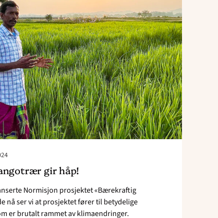
håp!"
024
angotrær gir håp!
lanserte Normisjon prosjektet «Bærekraftig
de nå ser vi at prosjektet fører til betydelige
som er brutalt rammet av klimaendringer.