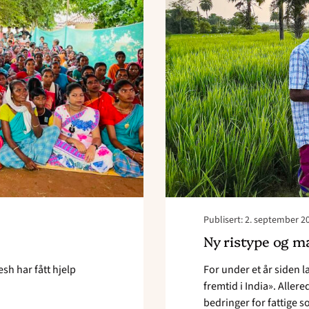
Publisert: 2. september 2
Ny ristype og m
sh har fått hjelp
For under et år siden 
fremtid i India». Allere
bedringer for fattige 