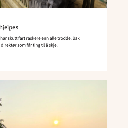
hjelpes
 har skutt fart raskere enn alle trodde. Bak
irektør som får ting til å skje.
Read
article
"Ny
ristype
og
mangotrær
gir