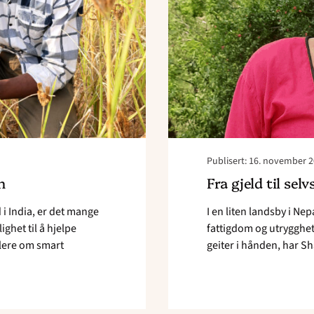
Publisert: 16. november 
m
Fra gjeld til sel
 i India, er det mange
I en liten landsby i Ne
ghet til å hjelpe
fattigdom og utrygghet
flere om smart
geiter i hånden, har Sha