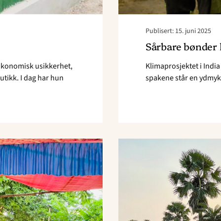
Publisert: 15. juni 2025
Sårbare bønder 
 økonomisk usikkerhet,
Klimaprosjektet i India
butikk. I dag har hun
spakene står en ydmyk d
anisasjon"