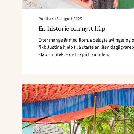
Publisert: 6. august 2025
En historie om nytt håp
Etter mange år med flom, ødelagte avlinger og
fikk Justina hjelp til å starte en liten dagligvare
stabil inntekt – og tro på framtiden.
Read
article
"50
år
som
bistandsorg