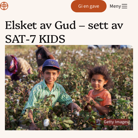
Normisjon
Gi en gave
Meny
Elsket av Gud – sett av
Hopp
SAT-7 KIDS
til
innhold
Getty Images