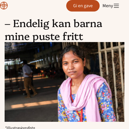
Normisjon
Gi en gave
Meny
– Endelig kan barna
Hopp
mine puste fritt
til
innhold
*Illustrasjonsfoto