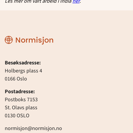
Les mer om vårt arbeid i India
her
.
Normisjon
Besøksadresse:
Holbergs plass 4
0166 Oslo
Postadresse:
Postboks 7153
St. Olavs plass
0130 OSLO
normisjon@normisjon.no