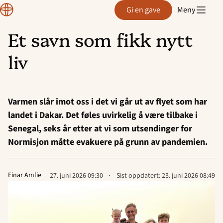
Normisjon
Gi en gave
Meny
Et savn som fikk nytt
Hopp
liv
til
innhold
Varmen slår imot oss i det vi går ut av flyet som har
landet i Dakar. Det føles uvirkelig å være tilbake i
Senegal, seks år etter at vi som utsendinger for
Normisjon måtte evakuere på grunn av pandemien.
Lagt
Einar Amlie
27. juni 2026 09:30
Sist oppdatert:
23. juni 2026 08:49
ut
på