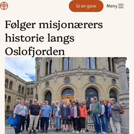
Normisjon
Gi en gave
Meny
Følger misjonærers
Hopp
historie langs
til
innhold
Oslofjorden